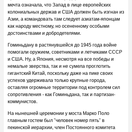
мечта означала, что Запад в лице европейских
колониальных держав и США должен быть изгнан из
Азии, а командовать там следует азиатам-японцам
как народу местному, но осененному особыми
достоинствами и добродетелями.
Гоминьдану в растянувшейся до 1945 года войне
помогали оружием, советниками и летчиками СССР
и США. Ну, а Япония, несмотря на все победы и
немалые зверства, так и не сумела проглотить
гигантский Китай, поскольку даже на пике своих
успехов удерживала только крупные города,
оставляя огромные территории под контролем сил
сопротивления - как Гоминьдана, так и партизан-
коммунистов.
На нынешней церемонии у моста Марко Поло
главным гостем был "человек номер пять" в
пекинской иерархии, член Постоянного комитета