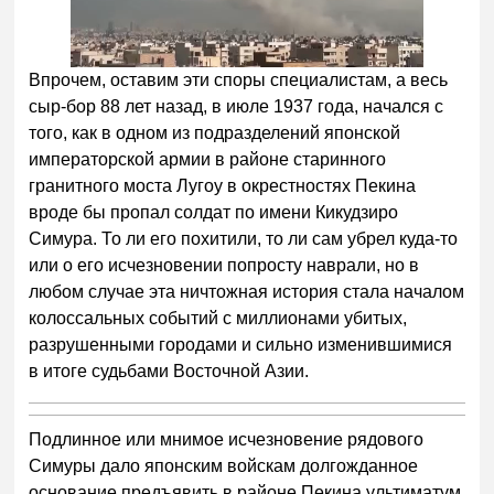
Впрочем, оставим эти споры специалистам, а весь
сыр-бор 88 лет назад, в июле 1937 года, начался с
того, как в одном из подразделений японской
императорской армии в районе старинного
гранитного моста Лугоу в окрестностях Пекина
вроде бы пропал солдат по имени Кикудзиро
Симура. То ли его похитили, то ли сам убрел куда-то
или о его исчезновении попросту наврали, но в
любом случае эта ничтожная история стала началом
колоссальных событий с миллионами убитых,
разрушенными городами и сильно изменившимися
в итоге судьбами Восточной Азии.
Подлинное или мнимое исчезновение рядового
Симуры дало японским войскам долгожданное
основание предъявить в районе Пекина ультиматум