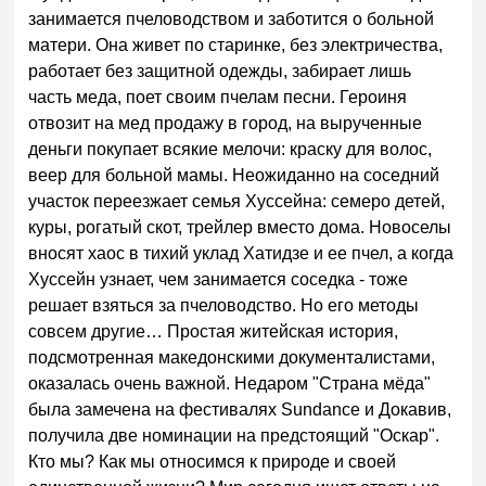
занимается пчеловодством и заботится о больной
матери. Она живет по старинке, без электричества,
работает без защитной одежды, забирает лишь
часть меда, поет своим пчелам песни. Героиня
отвозит на мед продажу в город, на вырученные
деньги покупает всякие мелочи: краску для волос,
веер для больной мамы. Неожиданно на соседний
участок переезжает семья Хуссейна: семеро детей,
куры, рогатый скот, трейлер вместо дома. Новоселы
вносят хаос в тихий уклад Хатидзе и ее пчел, а когда
Хуссейн узнает, чем занимается соседка - тоже
решает взяться за пчеловодство. Но его методы
совсем другие… Простая житейская история,
подсмотренная македонскими документалистами,
оказалась очень важной. Недаром "Страна мёда"
была замечена на фестивалях Sundance и Докавив,
получила две номинации на предстоящий "Оскар".
Кто мы? Как мы относимся к природе и своей