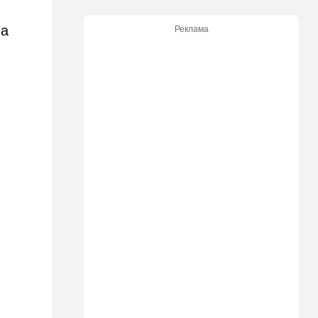
еще одна страна
на
Реклама
10:40
Израиль
В Эйлатский залив приплыл
необычный гость. ВИДЕО
10:36
Израиль
Три пожара за минуты в
Рамат-Гане: подозрение на
поджог
10:23
В мире
Разрази меня гром:
участника СВО поразила
молния в момент, когда он
убегал от медведя
10:09
Общество
Изнасиловал - и в пески: в
Холоне задержан
подозреваемый в жестоком
изнасиловании 18-летней