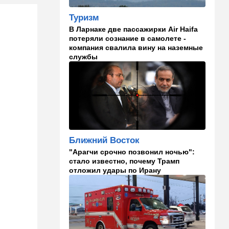
Помогите найти: пропала
Эльмира из Рамат-Гана
Туризм
В Ларнаке две пассажирки Air Haifa
23:35
Мнения
потеряли сознание в самолете -
компания свалила вину на наземные
Безо всяких табу
службы
22:20
Израиль
Проживающий в России
израильтянин прямо с
самолета угодил в ШАБАК
21:48
Израиль
"Сумасшедшие рулят
Ближний Восток
психбольницей": новое
назначение в ООН вызвало
"Арагчи срочно позвонил ночью":
критику
стало известно, почему Трамп
отложил удары по Ирану
21:24
Мнения
О му…ках, шаббате и
конституции…
20:20
Израиль