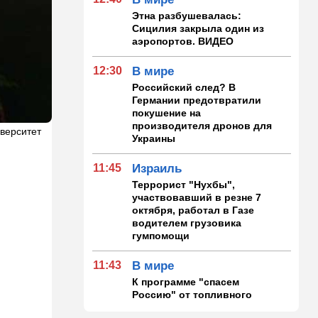
Этна разбушевалась:
Сицилия закрыла один из
аэропортов. ВИДЕО
12:30
В мире
Российский след? В
Германии предотвратили
покушение на
производителя дронов для
верситет
Украины
11:45
Израиль
Террорист "Нухбы",
участвовавший в резне 7
октября, работал в Газе
водителем грузовика
гумпомощи
11:43
В мире
К программе "спасем
Россию" от топливного
кризиса присоединилась