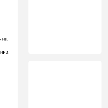
10:08
Мнения
Чужакам всего всегда мало
09:50
Ближний Восток
Южный фронт: хуситы идут
в наступление
 на
09:03
Новости Украины
ь
ВСУ атаковали очередной
склад Wildberries
нии.
09:00
В мире
Детали инцидента в
аэропорту Лейпцига: чудо
спасло от чудовищного
взрыва
08:20
В мире
Подросток открыл огонь в
школе под Бангкоком:
погибли семь человек