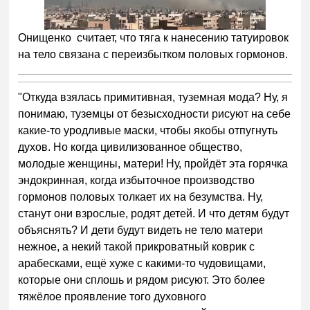
Онищенко считает, что тяга к нанесению татуировок
на тело связана с переизбытком половых гормонов.
"Откуда взялась примитивная, туземная мода? Ну, я
понимаю, туземцы от безысходности рисуют на себе
какие-то уродливые маски, чтобы якобы отпугнуть
духов. Но когда цивилизованное общество,
молодые женщины, матери! Ну, пройдёт эта горячка
эндокринная, когда избыточное производство
гормонов половых толкает их на безумства. Ну,
станут они взрослые, родят детей. И что детям будут
объяснять? И дети будут видеть не тело матери
нежное, а некий такой прикроватный коврик с
арабесками, ещё хуже с какими-то чудовищами,
которые они сплошь и рядом рисуют. Это более
тяжёлое проявление того духовного