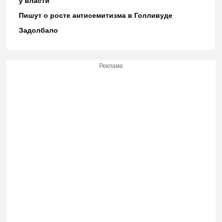
у власти”
Пишут о росте антисемитизма в Голливуде
Задолбало
Реклама