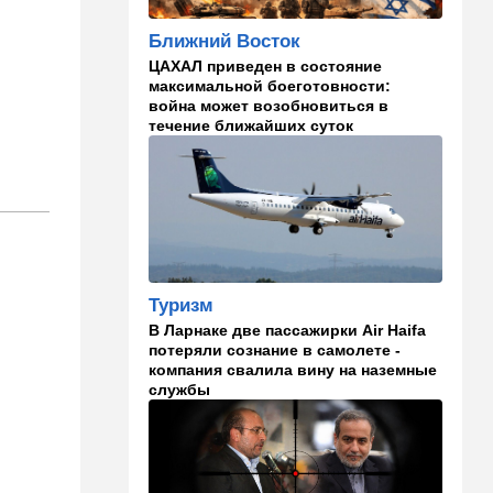
Мария из Димоны
Ближний Восток
15:45
Ближний Восток
ЦАХАЛ приведен в состояние
В противовес Израилю и
максимальной боеготовности:
Ирану: три мусульманские
война может возобновиться в
страны объединились в
течение ближайших суток
"исламский НАТО"
15:25
Общество
"Общие культурные коды":
русские дети вместе с
палестинскими строят
"новую модель ООН"
Туризм
14:55
Израиль
В Ларнаке две пассажирки Air Haifa
В Израиле опасаются атак
потеряли сознание в самолете -
дронов изнутри страны
компания свалила вину на наземные
службы
14:55
В мире
WSJ: загнанный в угол Путин
может испытать НАТО на
прочность