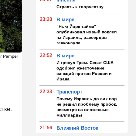
Страсть к творчеству
23:20
В мире
"Нью-Йорк таймс"
опубликовал новый поклеп
на Израиль, рассердив
генконсула
22:52
В мире
er Pempel
И грянул Грэм: Сенат США
одобрил ужесточение
санкций против России и
Ирана
22:33
Транспорт
Почему Израиль до сих пор
не решил проблему пробок,
тке.
несмотря на вложенные
миллиарды
21:56
Ближний Восток
Вывести войска: ливанцы