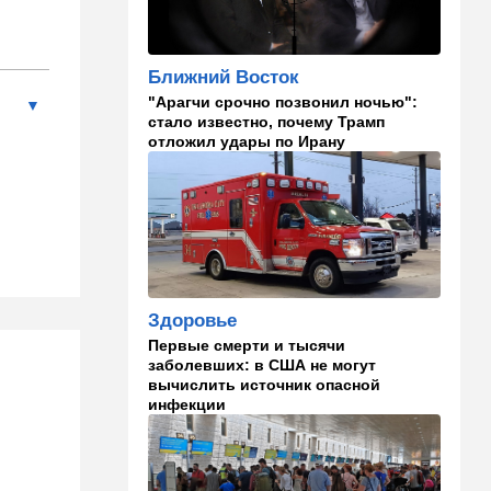
14:10
В мире
Заложники Сеуты: почему
марокканские подростки не
Ближний Восток
могут вернуться домой
"Арагчи срочно позвонил ночью":
стало известно, почему Трамп
14:09
Мнения
отложил удары по Ирану
Несколько минут между
воем сирены и ударом
13:35
В мире
Полное затмение — не для
Израиля: куда ехать за
редким зрелищем 12 августа
Здоровье
12:40
В мире
Первые смерти и тысячи
Этна разбушевалась:
заболевших: в США не могут
Сицилия закрыла один из
вычислить источник опасной
аэропортов. ВИДЕО
инфекции
12:30
В мире
Российский след? В
Германии предотвратили