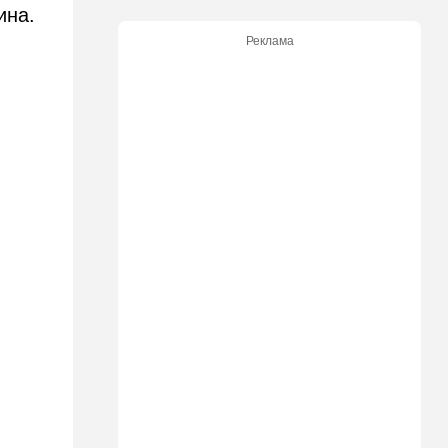
ина.
уповают на будущие
израильские выборы
Реклама
21:45
Мнения
И еще про Иран…
21:21
Общество
Главное забыл: летевший в
Израиль рейс оказался под
угрозой
20:50
Израиль
Как будто знал: известного
израильского певца и поэта
раздавил собственный
автомобиль
20:37
Публицистика
Цена "эффективности":
почему новые правила ПДД
бьют по правам водителей