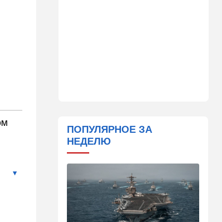
21:39
Мнения
Марокканские военные
копируют опыт израильских
коллег
21:28
Выборы в Израиле
От Нетаниягу - к Либерману:
Дан Илуз присоединился к
НДИ
21:05
В мире
Грузия во тьме: столица
ом
страны парализована
ПОПУЛЯРНОЕ ЗА
НЕДЕЛЮ
20:54
Израиль
Замир побывал в Газе и
сделал заявления, которые
не понравятся в Вашингтоне
20:20
В мире
В Москве после взрыва в
ресторане Balzi Rossi тайно