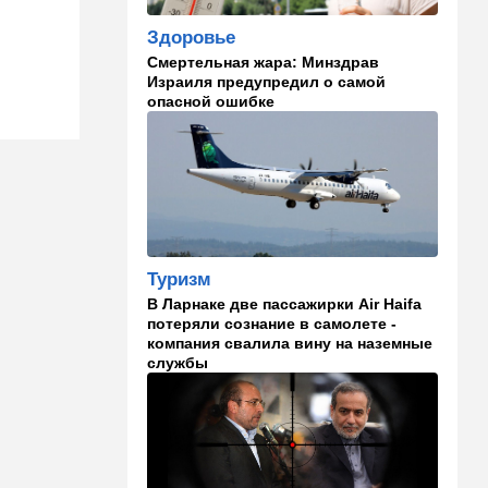
18:10
В мире
Схватилась за нож и пошла
Здоровье
резать мужчин: кровавая
Смертельная жара: Минздрав
атака в центре Лондона
Израиля предупредил о самой
опасной ошибке
17:25
Общество
"Я психиатрический" —
подозреваемый в убийстве
адвоката жалуется на
полицейских
17:18
В мире
"Кто еще это может быть,
Туризм
кроме России?" Опасный
В Ларнаке две пассажирки Air Haifa
инцидент в немецком
потеряли сознание в самолете -
аэропорту
компания свалила вину на наземные
службы
16:21
Израиль
Арнона под прицелом:
требование прекратить
финансирование
уклонистов через
муниципалитеты