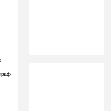
01:03
Израиль
Погода в Израиле на
четверг, 6 августа: в
некоторых районах
температура понизится
23:57
Мнения
Война на износ
в
23:12
Новости Украины
Квартиры, ремонт и
Mercedes: экс-посла
х
Украины в США
подозревают в незаконном
обогащении
штраф
22:29
Ближний Восток
МИД Ирана: По Ормузскому
проливу почти
договорились, но Израиль и
США могут сорвать
соглашение