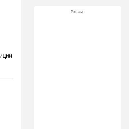
09:15
В мире
Реклама
Муравейник без самцов и
рабочих: ученые нашли
"общество одних королев"
09:02
Израиль
Налог на аренду в Израиле:
что обязан знать каждый
владелец квартиры
зиции
09:01
В мире
Скандальная публикация
WP: один вопрос Трампа
поставил Хегсета в крайне
неудобное положение
01:30
Точка вкуса
Средиземноморская диета
оказалась полезна не только
для сердца