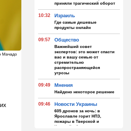
приняли трагический оборот
10:32
Израиль
Где самые дешевые
продукты онлайн
09:57
Общество
Важнейший совет
экспертов: это может спасти
но Мачадо
вас и вашу семью от
стремительно
распространяющейся
угрозы
09:49
Мнения
Найдено некоторое решение
09:46
Новости Украины
ких
605 дронов за ночь: в
Ярославле горит НПЗ,
пожары в Тверской и
Курской областях