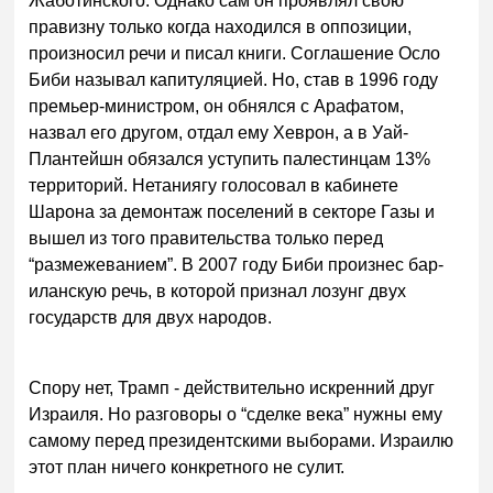
Жаботинского. Однако сам он проявлял свою
правизну только когда находился в оппозиции,
произносил речи и писал книги. Соглашение Осло
Биби называл капитуляцией. Но, став в 1996 году
премьер-министром, он обнялся с Арафатом,
назвал его другом, отдал ему Хеврон, а в Уай-
Плантейшн обязался уступить палестинцам 13%
территорий. Нетаниягу голосовал в кабинете
Шарона за демонтаж поселений в секторе Газы и
вышел из того правительства только перед
“размежеванием”. В 2007 году Биби произнес бар-
иланскую речь, в которой признал лозунг двух
государств для двух народов.
Спору нет, Трамп - действительно искренний друг
Израиля. Но разговоры о “сделке века” нужны ему
самому перед президентскими выборами. Израилю
этот план ничего конкретного не сулит.