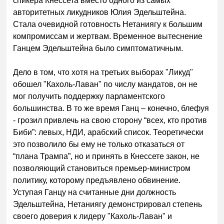
спикера Кнессета вместо одного из самых
авторитетных ликудников Юлия Эдельштейна.
Стала очевидной готовность Нетаниягу к большим
компромиссам и жертвам. Временное вытеснение
Ганцем Эдельштейна было симптоматичным.
Дело в том, что хотя на третьих выборах "Ликуд"
обошел "Кахоль-Лаван" по числу мандатов, он не
мог получить поддержку парламентского
большинства. В то же время Ганц – конечно, блефуя
- грозил привлечь на свою сторону “всех, кто против
Биби”: левых, НДИ, арабский список. Теоретически
это позволило бы ему не только отказаться от
“плана Трампа”, но и принять в Кнессете закон, не
позволяющий становиться премьер-министром
политику, которому предъявлено обвинение.
Уступая Ганцу на считанные дни должность
Эдельштейна, Нетаниягу демонстрировал степень
своего доверия к лидеру "Кахоль-Лаван" и