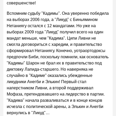
совершенстве!
Вспомним судьбу "Кадимы". Она уверенно победила
на выборах 2006 года, а "Ликуд" с Биньямином
Нетаниягу остался с 12 мандатами. Но уже на
выборах 2009 года "Ликуд" получил всего на один
мандат меньше, чем "Кадима". Ципи Ливни не
смогла договориться с харедим, и правительство
сформировал Нетаниягу. Конечно, уотраортодоксы
предпочли Биби, поскольку помнили, как основатель
"Кадимы" Шарон не брал их в правительство под
диктовку Лапида-старшего. Но наверняка не
случайно в "Кадиме" оказались убежденные
ликудники Анегби и Элькин! Первый стал
наперстником Ливни, а второй поддерживал
Мофаза, претендовавшего на лидерство в партии.
"Кадима" начала разваливаться и в конце концов
исчезла с политической арены, а Элькин и Анегби
вернулись в "Ликуд"…