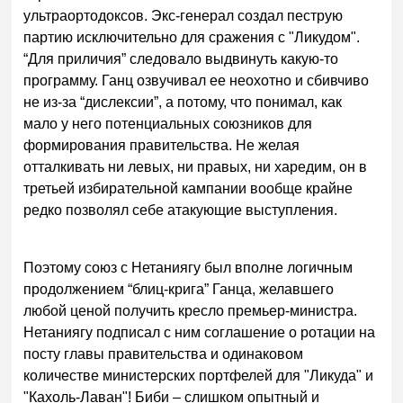
ультраортодоксов. Экс-генерал создал пеструю
партию исключительно для сражения с "Ликудом".
“Для приличия” следовало выдвинуть какую-то
программу. Ганц озвучивал ее неохотно и сбивчиво
не из-за “дислексии”, а потому, что понимал, как
мало у него потенциальных союзников для
формирования правительства. Не желая
отталкивать ни левых, ни правых, ни харедим, он в
третьей избирательной кампании вообще крайне
редко позволял себе атакующие выступления.
Поэтому союз с Нетаниягу был вполне логичным
продолжением “блиц-крига” Ганца, желавшего
любой ценой получить кресло премьер-министра.
Нетаниягу подписал с ним соглашение о ротации на
посту главы правительства и одинаковом
количестве министерских портфелей для "Ликуда" и
"Кахоль-Лаван"! Биби – слишком опытный и