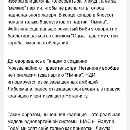
избиратели должны голосовать за "Ликуд", а не за
“мелкие” партии, чтобы не распылять голоса
национального лагеря. В конце концов в Кнессет
попали только 6 депутатов от партии "Ямина".
Фейглина еще раньше речистый Биби уговорил не
баллотироваться со списком "Оцма", дав ему с три
короба туманных обещаний.
Договорившись с Ганцем о создании
“чрезвычайного” правительства, Нетаниягу вообще
не пригласил туда партию "Ямина". НДИ
игнорируется из-за завышенных амбиций
Либермана, ранее отказавшегося входить в правую
коалицию и критикующего Нетаниягу.
Таким образом, нынешняя коалиция – это реальная
модель однопартийной системы. ШАС и "Яадут а-
Тора" мыслят себя только как придатки "Ликуда".