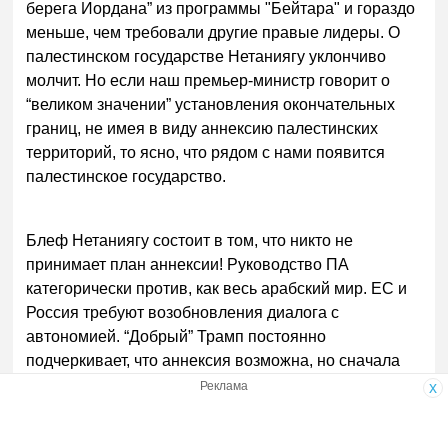
берега Иордана” из программы "Бейтара" и гораздо
меньше, чем требовали другие правые лидеры. О
палестинском государстве Нетаниягу уклончиво
молчит. Но если наш премьер-министр говорит о
“великом значении” установления окончательных
границ, не имея в виду аннексию палестинских
территорий, то ясно, что рядом с нами появится
палестинское государство.
Блеф Нетаниягу состоит в том, что никто не
принимает план аннексии! Руководство ПА
категорически против, как весь арабский мир. ЕС и
Россия требуют возобновления диалога с
автономией. “Добрый” Трамп постоянно
подчеркивает, что аннексия возможна, но сначала
надо договориться с палестинцами. Так они и
Реклама
x
согласились!