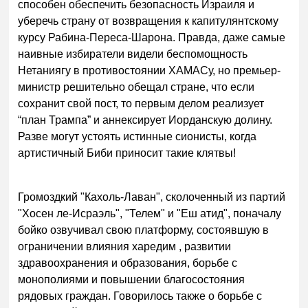
способен обеспечить безопасность Израиля и
уберечь страну от возвращения к капитулянтскому
курсу Рабина-Переса-Шарона. Правда, даже самые
наивные избиратели видели беспомощность
Нетаниягу в противостоянии ХАМАСу, но премьер-
министр решительно обещал стране, что если
сохранит свой пост, то первым делом реализует
“план Трампа” и аннексирует Иорданскую долину.
Разве могут устоять истинные сионисты, когда
артистичный Биби приносит такие клятвы!
Громоздкий "Кахоль-Лаван", сколоченный из партий
"Хосен ле-Исраэль", "Телем" и "Еш атид", поначалу
бойко озвучивал свою платформу, состоявшую в
ограничении влияния харедим , развитии
здравоохранения и образования, борьбе с
монополиями и повышении благосостояния
рядовых граждан. Говорилось также о борьбе с