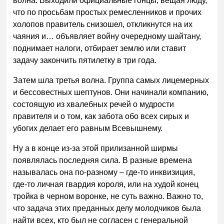
волна. Выходили официальные гонцы, вещая люду,
что по просьбам простых ремесленников и прочих
холопов правитель снизошел, откликнутся на их
чаяния и… объявляет войну очередному шайтану,
поднимает налоги, отбирает землю или ставит
задачу закончить пятилетку в три года.
Затем шла третья волна. Группа самых лицемерных
и бессовестных шептунов. Они начинали компанию,
состоящую из хвалебных речей о мудрости
правителя и о том, как забота обо всех сирых и
убогих делает его равным Всевышнему.
Ну а в конце из-за этой прилизанной ширмы
появлялась последняя сила. В разные времена
называлась она по-разному – где-то инквизиция,
где-то личная гвардия короля, или на худой конец
тройка в черном воронке, не суть важно. Важно то,
что задача этих преданных делу молодчиков была
найти всех, кто был не согласен с генеральной