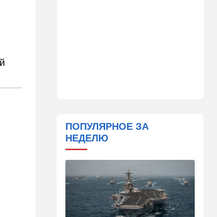
Детали инцидента в
аэропорту Лейпцига: чудо
спасло от чудовищного
взрыва
08:20
В мире
ей
Подросток открыл огонь в
школе под Бангкоком:
погибли семь человек
07:55
Израиль
Израиль разрабатывает
собственный малозаметный
ПОПУЛЯРНОЕ ЗА
боевой беспилотник нового
НЕДЕЛЮ
поколения
07:50
Ближний Восток
Стоп Израилю, стоп
Америке: в Иране готовят
законопроект по Ормузу
07:20
Технологии