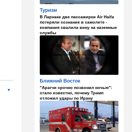
в "Мосаде"
Туризм
00:07
Израиль
В Ларнаке две пассажирки Air Haifa
потеряли сознание в самолете -
Стало известно, кому
компания свалила вину на наземные
принадлежит тело,
службы
найденное в районе Петах-
Тиквы
23:42
Общество
Помогите найти: пропала
Эльмира из Рамат-Гана
23:35
Мнения
Ближний Восток
Безо всяких табу
"Арагчи срочно позвонил ночью":
стало известно, почему Трамп
22:20
Израиль
отложил удары по Ирану
Проживающий в России
израильтянин прямо с
самолета угодил в ШАБАК
21:48
Израиль
"Сумасшедшие рулят