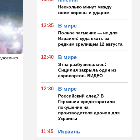
Несколько минут между
воем сирены и ударом
13:35
В мире
Полное затмение — не для
Израиля: куда ехать за
редким зрелищем 12 августа
12:40
В мире
едосеенко
Этна разбушевалась:
Сицилия закрыла один из
аэропортов. ВИДЕО
12:30
В мире
Российский след? В
Германии предотвратили
покушение на
производителя дронов для
Украины
11:45
Израиль
Террорист "Нухбы",