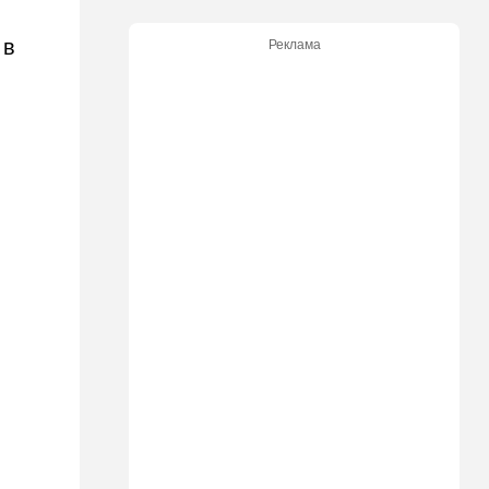
участвовавший в резне 7
октября, работал в Газе
 в
Реклама
водителем грузовика
гумпомощи
11:43
В мире
К программе "спасем
Россию" от топливного
кризиса присоединилась
еще одна страна
10:40
Израиль
В Эйлатский залив приплыл
необычный гость. ВИДЕО
10:36
Израиль
Три пожара за минуты в
Рамат-Гане: подозрение на
поджог
10:23
В мире
Разрази меня гром: