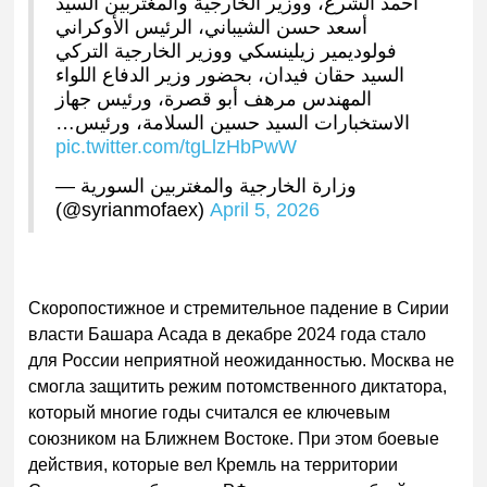
أحمد الشرع، ووزير الخارجية والمغتربين السيد
أسعد حسن الشيباني، الرئيس الأوكراني
فولوديمير زيلينسكي ووزير الخارجية التركي
السيد حقان فيدان، بحضور وزير الدفاع اللواء
المهندس مرهف أبو قصرة، ورئيس جهاز
الاستخبارات السيد حسين السلامة، ورئيس…
pic.twitter.com/tgLlzHbPwW
— وزارة الخارجية والمغتربين السورية
(@syrianmofaex)
April 5, 2026
Скоропостижное и стремительное падение в Сирии
власти Башара Асада в декабре 2024 года стало
для России неприятной неожиданностью. Москва не
смогла защитить режим потомственного диктатора,
который многие годы считался ее ключевым
союзником на Ближнем Востоке. При этом боевые
действия, которые вел Кремль на территории