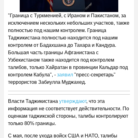
Следующее видео через
Отмена
5
"Граница с Туркменией, с Ираном и Пакистаном, за
исключением нескольких небольших участков, также
полностью под нашим контролем. Граница
Таджикистана полностью находится под нашим
контролем от Бадахшана до Тахара и Кандура.
Большая часть границы Афганистана с
Узбекистаном также находится под контролем
талибов, только Хайратан в провинции Кальдар под
контролем Кабула", -
заявил
"пресс-секретарь"
террористов Забиулла Муджахед.
Власти Таджикистана
утверждают
, что эта
информация не соответствует действительности. По
оценкам таджикской стороны, талибы контролируют
только 80% границы.
С мая, после ухода войск США и НАТО, талибы