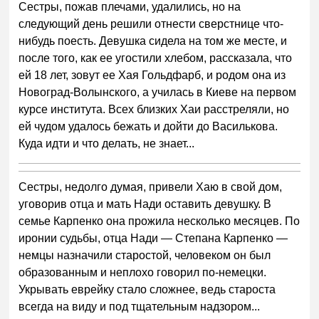
3
Сестры, пожав плечами, удалились, но на
следующий день решили отнести сверстнице что-
нибудь поесть. Девушка сидела на том же месте, и
после того, как ее угостили хлебом, рассказала, что
ей 18 лет, зовут ее Хая Гольдфарб, и родом она из
Новоград-Волынского, а училась в Киеве на первом
курсе института. Всех близких Хаи расстреляли, но
ей чудом удалось бежать и дойти до Василькова.
Куда идти и что делать, не знает...
Сестры, недолго думая, привели Хаю в свой дом,
уговорив отца и мать Нади оставить девушку. В
семье Карпенко она прожила несколько месяцев. По
иронии судьбы, отца Нади — Степана Карпенко —
немцы назначили старостой, человеком он был
образованным и неплохо говорил по-немецки.
Укрывать еврейку стало сложнее, ведь староста
всегда на виду и под тщательным надзором...