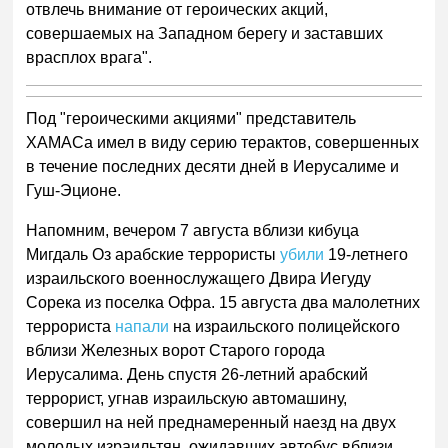
отвлечь внимание от героических акций,
совершаемых на Западном берегу и заставших
врасплох врага".
Под "героическими акциями" представитель
ХАМАСа имел в виду серию терактов, совершенных
в течение последних десяти дней в Иерусалиме и
Гуш-Эционе.
Напомним, вечером 7 августа вблизи кибуца
Мигдаль Оз арабские террористы
убили
19-летнего
израильского военнослужащего Двира Иегуду
Сорека из поселка Офра. 15 августа два малолетних
террориста
напали
на израильского полицейского
вблизи Железных ворот Старого города
Иерусалима. День спустя 26-летний арабский
террорист, угнав израильскую автомашину,
совершил на ней преднамеренный наезд на двух
молодых израильтян, ожидавших автобус вблизи