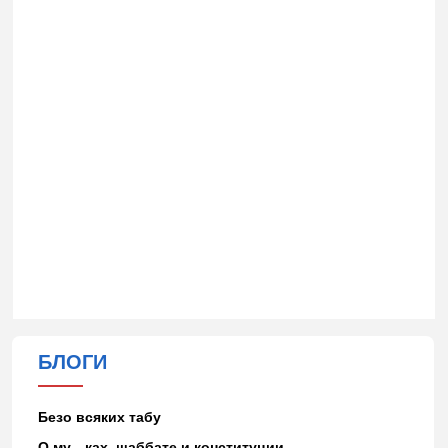
БЛОГИ
Безо всяких табу
О му…ках, шаббате и конституции…