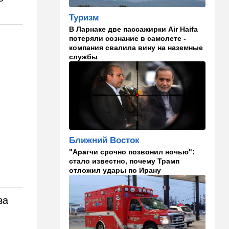
Туризм
09:00
В мире
В Ларнаке две пассажирки Air Haifa
Детали инцидента в
потеряли сознание в самолете -
аэропорту Лейпцига: чудо
компания свалила вину на наземные
спасло от чудовищного
службы
взрыва
08:20
В мире
Подросток открыл огонь в
школе под Бангкоком:
погибли семь человек
07:55
Израиль
Ближний Восток
Израиль разрабатывает
собственный малозаметный
"Арагчи срочно позвонил ночью":
боевой беспилотник нового
стало известно, почему Трамп
поколения
отложил удары по Ирану
07:50
Ближний Восток
за
Стоп Израилю, стоп
Америке: в Иране готовят
законопроект по Ормузу