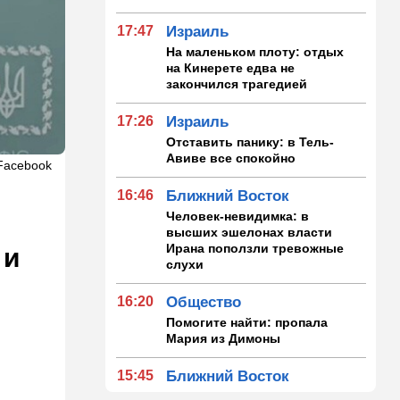
17:47
Израиль
На маленьком плоту: отдых
на Кинерете едва не
закончился трагедией
17:26
Израиль
Отставить панику: в Тель-
Авиве все спокойно
Facebook
16:46
Ближний Восток
Человек-невидимка: в
высших эшелонах власти
Ирана поползли тревожные
 и
слухи
16:20
Общество
Помогите найти: пропала
Мария из Димоны
15:45
Ближний Восток
В противовес Израилю и