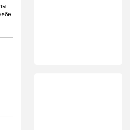
могут вернуться домой
илы
небе
14:09
Мнения
Несколько минут между
воем сирены и ударом
13:35
В мире
Полное затмение — не для
Израиля: куда ехать за
редким зрелищем 12 августа
12:40
В мире
Этна разбушевалась:
Сицилия закрыла один из
аэропортов. ВИДЕО
12:30
В мире
Российский след? В
Германии предотвратили
покушение на
производителя дронов для
Украины