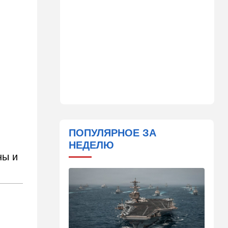
11:45
Израиль
Террорист "Нухбы",
участвовавший в резне 7
октября, работал в Газе
водителем грузовика
гумпомощи
11:43
В мире
К программе "спасем
Россию" от топливного
кризиса присоединилась
еще одна страна
ПОПУЛЯРНОЕ ЗА
10:40
Израиль
НЕДЕЛЮ
В Эйлатский залив приплыл
ны и
необычный гость. ВИДЕО
10:36
Израиль
Три пожара за минуты в
Рамат-Гане: подозрение на
поджог