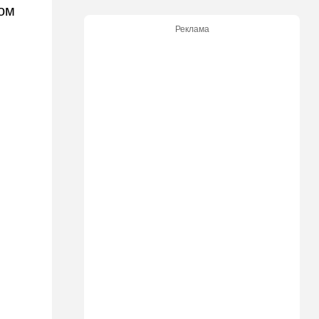
ом
Ирану: три мусульманские
страны объединились в
Реклама
"исламский НАТО"
15:25
Общество
"Общие культурные коды":
русские дети вместе с
палестинскими строят
"новую модель ООН"
14:55
Израиль
В Израиле опасаются атак
дронов изнутри страны
14:55
В мире
WSJ: загнанный в угол Путин
может испытать НАТО на
прочность
14:10
В мире
Заложники Сеуты: почему
марокканские подростки не