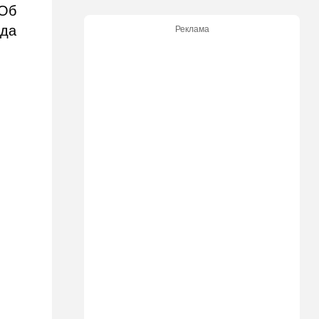
00:07
Израиль
 Об
Стало известно, кому
нда
Реклама
принадлежит тело,
найденное в районе Петах-
Тиквы
23:42
Общество
Помогите найти: пропала
Эльмира из Рамат-Гана
23:35
Мнения
Безо всяких табу
22:20
Израиль
Проживающий в России
израильтянин прямо с
самолета угодил в ШАБАК
21:48
Израиль
"Сумасшедшие рулят
психбольницей": новое
назначение в ООН вызвало