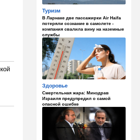
15:00
Культура
Туризм
Звездное лето и водные
В Ларнаке две пассажирки Air Haifa
драконы в Израиле: куда
потеряли сознание в самолете -
сходить с детьми на
компания свалила вину на наземные
каникулах
службы
14:49
Стиль жизни
Спор, которому нет конца:
кто умнее - кошки или
собаки? Ученые дали ответ
ской
14:41
Ближний Восток
Россия и Китай усиливают
Здоровье
поддержку Ирана: война с
Смертельная жара: Минздрав
США меняет баланс сил
Израиля предупредил о самой
опасной ошибке
14:18
Мнения
"Это ваше туда-сюда
страшно раздражает"
14:06
Транспорт