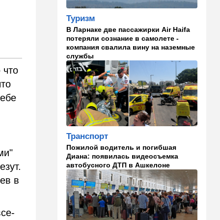
ночь Одессе и Харькову:
кадры последствий
Туризм
В Ларнаке две пассажирки Air Haifa
08:45
Деньги
потеряли сознание в самолете -
Как торговые сети
компания свалила вину на наземные
манипулируют вами,
службы
заставляя вас
 что
раскошелиться. И как от
этого защититься
что
себе
07:56
Спорт
Брат известного иранского
спортсмена обратился к
Трампу с отчаянной
Транспорт
просьбой
Пожилой водитель и погибшая
ми"
Диана: появилась видеосъемка
07:20
Ближний Восток
автобусного ДТП в Ашкелоне
езут.
Американская блокада
ев в
парализовала экспорт
иранской нефти
06:45
Здоровье
все-
Всего 15 минут сна могут