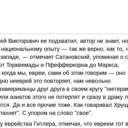
ей Викторович ее подхватил, автор не знает, но
у национальному опыту
—
так же верно, как то, 
 западе,
—
отмечает Сатановский, упоминая о 
от Торквемады и Пфефферкорна до Маркса,
 когда мы, евреи, сами об этом говорим
—
оно
одно нееврей это повторяет, нам невольно
роамериканцы друг друга в своем кругу "ниггера
или азиатов этого не потерпят и сразу в драку л
ются. Да и все прочие тоже. Как говаривал Хрущ
ахнет". С упором на слово "свое".
у еврейства Гитлера, отмечая, что евреем тот 