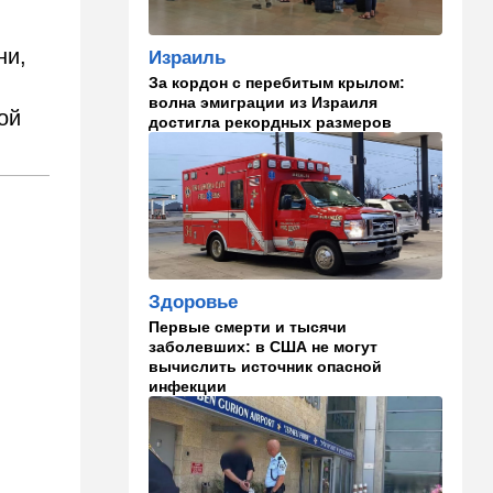
изменить здоровье:
результаты нового
ни,
Израиль
исследования
За кордон с перебитым крылом:
волна эмиграции из Израиля
02:30
Израиль
ой
достигла рекордных размеров
Погода в Израиле на
неделю: жаркие деньки
00:01
Ближний Восток
Треугольник будет выпит:
"исламский НАТО" угрожает
расширением и
международной изоляцией
Здоровье
Израиля
Первые смерти и тысячи
23:58
Мнения
заболевших: в США не могут
вычислить источник опасной
Каждое утро бреющийся
инфекции
иудей рискует нарушить
заповедь…
23:36
В мире
Филиппины: израильтянин