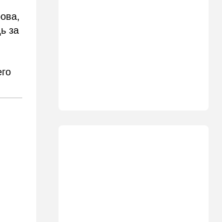
рова,
12:05
Ближний Восток
ь за
США начали вывод сил из
Эрбиля: что происходит на
е
одной из ключевых баз
11:23
Транспорт
его
Водители, осторожно!
Камеры на обочине
перестают "прощать"
небольшое превышение
скорости
11:11
Общество
Шокирующая статистика из
Канады: ситуация оказалась
гораздо хуже, чем казалось
10:39
В мире
Секрет раскрыт: вот где в
Европе начнут производить
израильские дроны