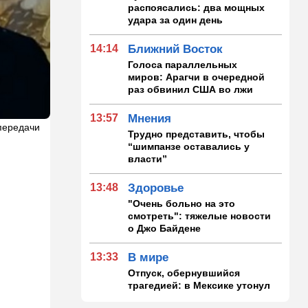
распоясались: два мощных
удара за один день
14:14
Ближний Восток
Голоса параллельных
миров: Арагчи в очередной
раз обвинил США во лжи
13:57
Мнения
передачи
Трудно представить, чтобы
“шимпанзе оставались у
власти”
13:48
Здоровье
"Очень больно на это
смотреть": тяжелые новости
о Джо Байдене
13:33
В мире
Отпуск, обернувшийся
трагедией: в Мексике утонул
внук известного