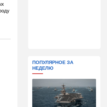
Детали инцидента в
ых
аэропорту Лейпцига: чудо
роду
спасло от чудовищного
взрыва
08:20
В мире
Подросток открыл огонь в
школе под Бангкоком:
погибли семь человек
07:55
Израиль
Израиль разрабатывает
собственный малозаметный
ПОПУЛЯРНОЕ ЗА
боевой беспилотник нового
НЕДЕЛЮ
поколения
07:50
Ближний Восток
Стоп Израилю, стоп
Америке: в Иране готовят
законопроект по Ормузу
07:20
Технологии