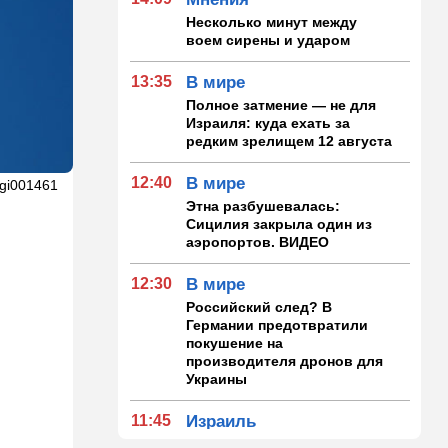
Несколько минут между
воем сирены и ударом
13:35
В мире
Полное затмение — не для
Израиля: куда ехать за
редким зрелищем 12 августа
12:40
В мире
vgi001461
Этна разбушевалась:
Сицилия закрыла один из
аэропортов. ВИДЕО
12:30
В мире
Российский след? В
Германии предотвратили
покушение на
производителя дронов для
Украины
11:45
Израиль
Террорист "Нухбы",