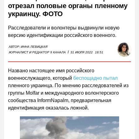
отрезал половые органы пленному
украинцу. ФОТО
Расследователи и волонтеры выдвинули новую
версию идентификации российского военного.
АВТОР:
ИННА ЛЕВИЦКАЯ
I
ЖУРНАЛИСТ И РЕДАКТОР 9 КАНАЛА
31 ИЮЛЯ 2022
18:51
Названо настоящее имя российского
военнослужащего, который
беспощадно пытал
пленного украинца. По мнению расследователей из
группы Molfar и м
еждународно
го
волонтерско
го
сообществ
а
InformNapalm, предварительная
идентификация оказалась ложной.