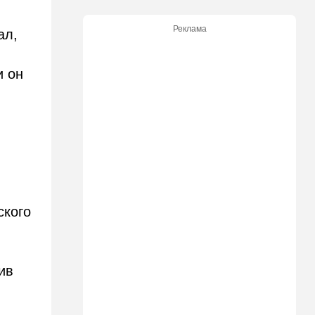
боевой беспилотник нового
поколения
Реклама
ал,
07:50
Ближний Восток
л
Стоп Израилю, стоп
и он
Америке: в Иране готовят
законопроект по Ормузу
07:20
Технологии
Прощай, Nvidia? Маск
запускает гигантскую
фабрику компьютерного
"железа"
06:40
Туризм
ского
Какие авиакомпании
возвращаются в Израиль, а
кто снова отменил рейсы
ив
05:00
Транспорт
Кто лучше - "китайцы",
"корейцы" или "японцы"?