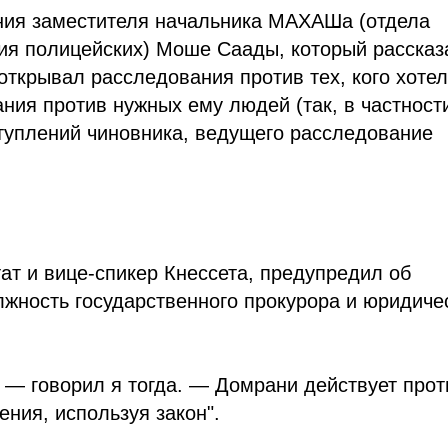
ния заместителя начальника МАХАШа (отдела
ия полицейских) Моше Саады, который рассказ
открывал расследования против тех, кого хоте
ания против нужных ему людей (так, в частност
туплений чиновника, ведущего расследование
утат и вице-спикер Кнессета, предупредил об
жность государственного прокурора и юридиче
 — говорил я тогда. — Домрани действует прот
ния, используя закон".