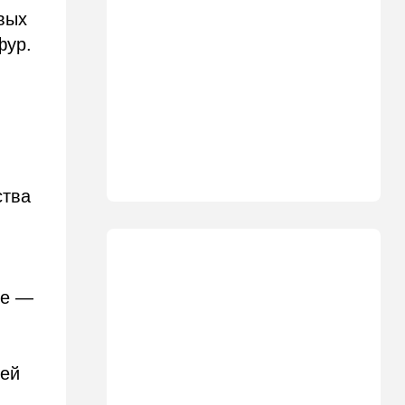
Разбираемся
вых
фур.
01:32
Израиль
Погода в Израиле на
пятницу, 7 августа
00:33
Израиль
12 канал: план смены власти
в Иране провалился, и
Роман Гофман меняет людей
в "Мосаде"
ства
00:07
Израиль
Стало известно, кому
принадлежит тело,
найденное в районе Петах-
не —
Тиквы
23:42
Общество
Помогите найти: пропала
Эльмира из Рамат-Гана
лей