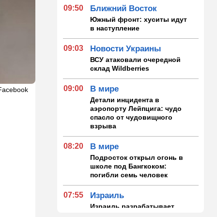
09:50
Ближний Восток
Южный фронт: хуситы идут
в наступление
09:03
Новости Украины
ВСУ атаковали очередной
склад Wildberries
09:00
В мире
Facebook
Детали инцидента в
аэропорту Лейпцига: чудо
спасло от чудовищного
взрыва
08:20
В мире
Подросток открыл огонь в
школе под Бангкоком:
погибли семь человек
07:55
Израиль
Израиль разрабатывает
собственный малозаметный