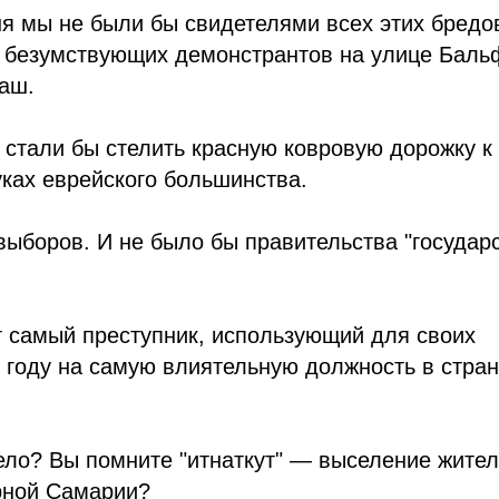
ня мы не были бы свидетелями всех этих бредо
ы безумствующих демонстрантов на улице Баль
аш.
 стали бы стелить красную ковровую дорожку к
уках еврейского большинства.
выборов. И не было бы правительства "государ
от самый преступник, использующий для своих
3 году на самую влиятельную должность в стра
дело? Вы помните "итнаткут" — выселение жите
ерной Самарии?