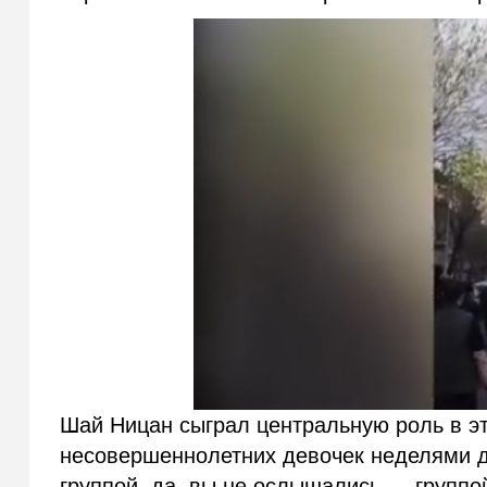
Шай Ницан сыграл центральную роль в эт
несовершеннолетних девочек неделями д
группой, да, вы не ослышались — группой,