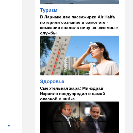
17:48
Здоровье
Туризм
Впервые в этом году:
В Ларнаке две пассажирки Air Haifa
пенсионер скончался из-за
потеряли сознание в самолете -
укуса комара
компания свалила вину на наземные
службы
17:14
Израиль
Снимали порт в Эйлате и
гору Герцль: так Тамерлан и
Алина продались иранской
разведке
16:48
Израиль
Злобный охранник:
Здоровье
арестован араб, лупивший
железом футбольных
Смертельная жара: Минздрав
болельщиков
Израиля предупредил о самой
опасной ошибке
16:32
В мире
Мэра Нью-Йорка освистали
на мероприятии полиции:
Мамдани пулей вылетел со
сцены