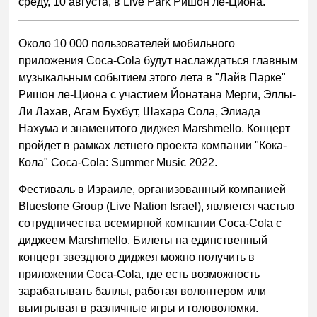
среду, 10 августа, в Live Park Ришон ле-Циона.
Около 10 000 пользователей мобильного
приложения Coca-Cola будут наслаждаться главным
музыкальным событием этого лета в "Лайв Парке"
Ришон ле-Циона с участием Йонатана Мерги, Эллы-
Ли Лахав, Агам Бухбут, Шахара Сола, Элиада
Нахума и знаменитого диджея
Marshmello
. Концерт
пройдет в рамках летнего проекта компании "Кока-
Кола" Coca-Cola: Summer Music 2022.
Фестиваль в Израиле, организованный компанией
Bluestone Group (Live Nation Israel), является частью
сотрудничества всемирной компании Coca-Cola с
диджеем
Marshmello
. Билеты на единственный
концерт звездного диджея можно получить в
приложении Coca-Cola, где есть возможность
зарабатывать баллы, работая волонтером или
выигрывая в различные игры и головоломки.