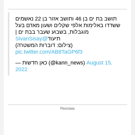
תושב בת ים בן 46 ותושב אזור בן 22 נאשמים
ששדדו באלימות אלפי שקלים ושעון מאדם בעל
מוגבלות, בשבוע שעבר בבת ים |
@SivanSisay
תיעוד
(צילום: דוברות המשטרה)
pic.twitter.com/AB8TaGP6f3
— כאן חדשות (@kann_news)
August 15,
2022
Реклама