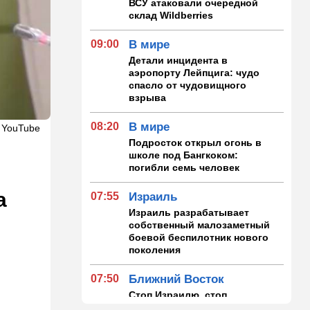
ВСУ атаковали очередной
склад Wildberries
09:00
В мире
Детали инцидента в
аэропорту Лейпцига: чудо
спасло от чудовищного
взрыва
08:20
В мире
 YouTube
Подросток открыл огонь в
школе под Бангкоком:
погибли семь человек
а
07:55
Израиль
Израиль разрабатывает
собственный малозаметный
боевой беспилотник нового
поколения
07:50
Ближний Восток
Стоп Израилю, стоп
Америке: в Иране готовят