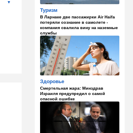
Снимали порт в Эйлате и
Туризм
гору Герцль: так Тамерлан и
В Ларнаке две пассажирки Air Haifa
Алина продались иранской
потеряли сознание в самолете -
разведке
компания свалила вину на наземные
службы
16:48
Израиль
Злобный охранник:
арестован араб, лупивший
железом футбольных
болельщиков
16:32
В мире
Мэра Нью-Йорка освистали
Здоровье
на мероприятии полиции:
Мамдани пулей вылетел со
Смертельная жара: Минздрав
сцены
Израиля предупредил о самой
опасной ошибке
15:30
Общество
Неожиданный поворот в
деле пропавшего парня из
Димоны: его друзья стали
подозреваемыми