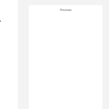
законопроект по Ормузу
Реклама
и
07:20
Технологии
Прощай, Nvidia? Маск
ь
запускает гигантскую
фабрику компьютерного
"железа"
06:40
Туризм
Какие авиакомпании
возвращаются в Израиль, а
кто снова отменил рейсы
05:00
Транспорт
Кто лучше - "китайцы",
"корейцы" или "японцы"?
Разбираемся
01:32
Израиль
Погода в Израиле на
пятницу, 7 августа