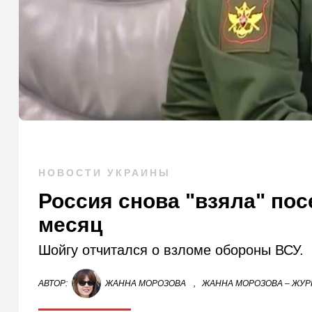
НОВОСТИ УКРАИНЫ
Россия снова "взяла" пос
месяц
Шойгу отчитался о взломе обороны ВСУ.
АВТОР:
ЖАННА МОРОЗОВА
,
ЖАННА МОРОЗОВА – ЖУР