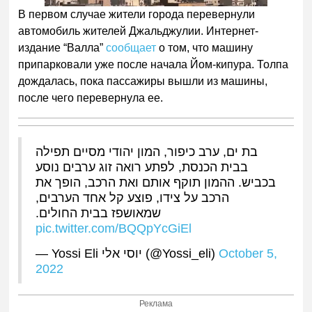
В первом случае жители города перевернули
автомобиль жителей Джальджулии. Интернет-
издание “Валла”
сообщает
о том, что машину
припарковали уже после начала Йом-кипура. Толпа
дождалась, пока пассажиры вышли из машины,
после чего перевернула ее.
בת ים, ערב כיפור, המון יהודי מסיים תפילה
בבית הכנסת, לפתע רואה זוג ערבים נוסע
בכביש. ההמון תוקף אותם ואת הרכב, הופך את
הרכב על צידו, פוצע קל אחד הערבים,
שמאושפז בבית החולים.
pic.twitter.com/BQQpYcGiEl
— Yossi Eli יוסי אלי (@Yossi_eli)
October 5,
2022
Реклама