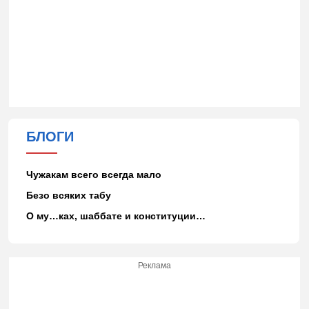
БЛОГИ
Чужакам всего всегда мало
Безо всяких табу
О му…ках, шаббате и конституции…
Реклама