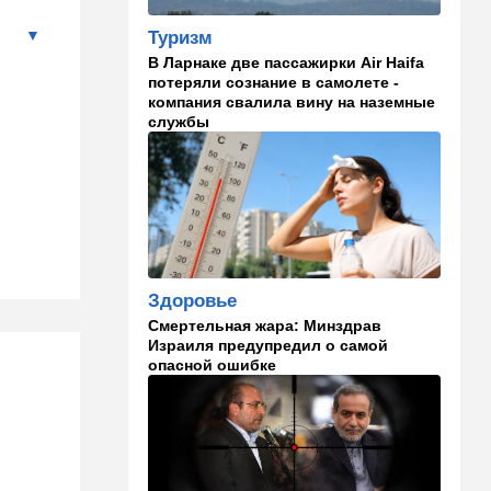
13:58
Здоровье
Туризм
Какие продукты помогают
В Ларнаке две пассажирки Air Haifa
легче переносить стресс:
потеряли сознание в самолете -
что выяснили ученые
компания свалила вину на наземные
службы
13:47
Ближний Восток
Турция все ближе подходит
к опасной черте в
отношениях с Израилем:
провокационное заявление
13:45
В мире
Помидоры научились
Здоровье
предупреждать соседей об
Смертельная жара: Минздрав
опасном вирусе
Израиля предупредил о самой
опасной ошибке
13:22
Стиль жизни
Что действительно помогает
пережить израильскую
жару, а что является мифом.
Разбираемся