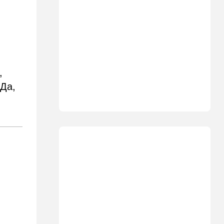
18:00
Транспорт
Реформа общественного
транспорта в Израиле: что
изменится для пассажиров
автобусов и поездов
17:48
Здоровье
,
Впервые в этом году:
 Да,
пенсионер скончался из-за
укуса комара
17:14
Израиль
Снимали порт в Эйлате и
гору Герцль: так Тамерлан и
Алина продались иранской
разведке
16:48
Израиль
Злобный охранник:
арестован араб, лупивший
железом футбольных
болельщиков