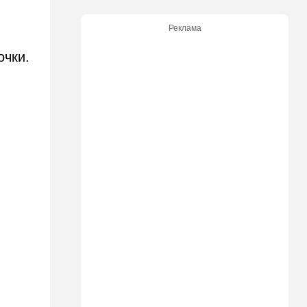
20:20
Израиль
Реклама
Маленькая девочка утонула
в Ашкелоне
очки.
19:38
Выборы в Израиле
"Голосовать не за кого":
Эрдан и Эдельштейн
создали новую партию
18:42
В мире
Дело пошло: в Газе строят
базу для африканских
солдат, две дружественных
Израилю страны готовы
отправить контингент
18:27
Мнения
Открытое письмо министру
национальной безопасности
Итамару Бен-Гвиру