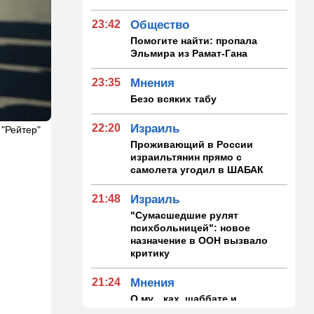
23:42
Общество
Помогите найти: пропала
Эльмира из Рамат-Гана
23:35
Мнения
Безо всяких табу
22:20
Израиль
 "Рейтер"
Проживающий в России
израильтянин прямо с
самолета угодил в ШАБАК
21:48
Израиль
"Сумасшедшие рулят
психбольницей": новое
назначение в ООН вызвало
критику
21:24
Мнения
О му…ках, шаббате и
конституции…