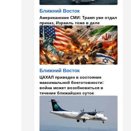
каникулах
Ближний Восток
14:49
Стиль жизни
Американские СМИ: Трамп уже отдал
Спор, которому нет конца:
приказ, Израиль тоже в деле
кто умнее - кошки или
собаки? Ученые дали ответ
14:41
Ближний Восток
Россия и Китай усиливают
поддержку Ирана: война с
США меняет баланс сил
Ближний Восток
14:18
Мнения
ЦАХАЛ приведен в состояние
"Это ваше туда-сюда
максимальной боеготовности:
страшно раздражает"
война может возобновиться в
течение ближайших суток
14:06
Транспорт
Что изменилось в аэропорту
Бен-Гурион после войны:
новые правила,
безопасность и советы
пассажирам