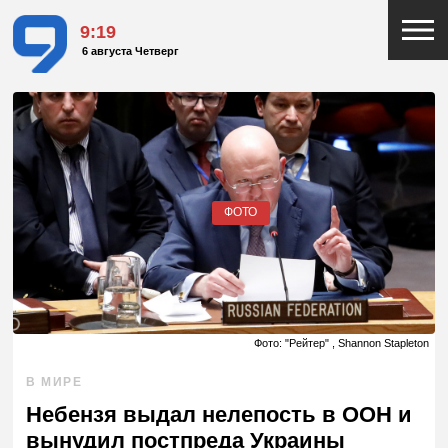
9:19
6 августа Четверг
ФОТО
Фото: "Рейтер" , Shannon Stapleton
В МИРЕ
Небензя выдал нелепость в ООН и
вынудил постпреда Украины