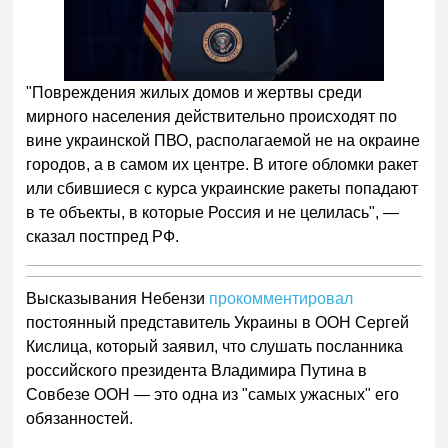
Следующее видео через
Отмена
5
"Повреждения жилых домов и жертвы среди
мирного населения действительно происходят по
вине украинской ПВО, располагаемой не на окраине
городов, а в самом их центре. В итоге обломки ракет
или сбившиеся с курса украинские ракеты попадают
в те объекты, в которые Россия и не целилась", —
сказал постпред РФ.
Высказывания Небензи
прокомментировал
постоянный представитель Украины в ООН Сергей
Кислица, который заявил, что слушать посланника
российского президента Владимира Путина в
Совбезе ООН — это одна из "самых ужасных" его
обязанностей.