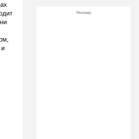
дах
Ирану: три мусульманские
страны объединились в
одит
Реклама
"исламский НАТО"
они
15:25
Общество
"Общие культурные коды":
ом,
русские дети вместе с
палестинскими строят
 и
"новую модель ООН"
14:55
Израиль
В Израиле опасаются атак
дронов изнутри страны
14:55
В мире
WSJ: загнанный в угол Путин
может испытать НАТО на
прочность
14:10
В мире
Заложники Сеуты: почему
марокканские подростки не