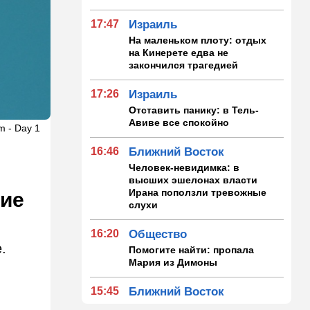
17:47
Израиль
На маленьком плоту: отдых
на Кинерете едва не
закончился трагедией
17:26
Израиль
Отставить панику: в Тель-
Авиве все спокойно
m - Day 1
16:46
Ближний Восток
Человек-невидимка: в
высших эшелонах власти
Ирана поползли тревожные
кие
слухи
16:20
Общество
.
Помогите найти: пропала
Мария из Димоны
15:45
Ближний Восток
В противовес Израилю и