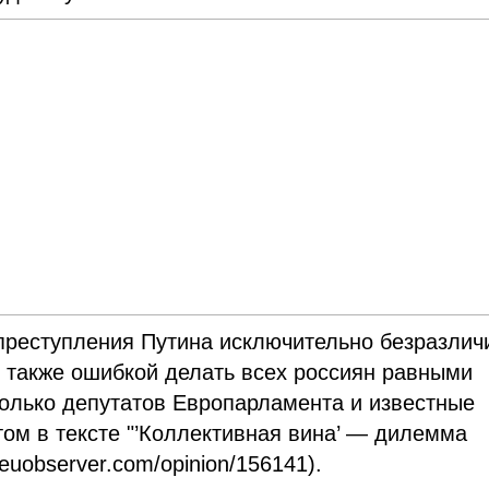
преступления Путина исключительно безразлич
 также ошибкой делать всех россиян равными
колько депутатов Европарламента и известные
том в тексте "’Коллективная вина’ — дилемма
euobserver.com/opinion/156141).