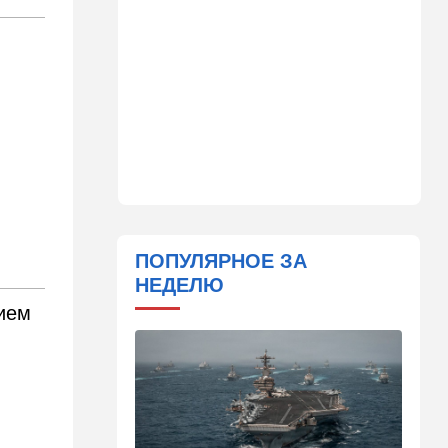
11:45
Израиль
Террорист "Нухбы",
участвовавший в резне 7
октября, работал в Газе
водителем грузовика
гумпомощи
11:43
В мире
К программе "спасем
Россию" от топливного
кризиса присоединилась
еще одна страна
ПОПУЛЯРНОЕ ЗА
10:40
Израиль
НЕДЕЛЮ
В Эйлатский залив приплыл
ием
необычный гость. ВИДЕО
10:36
Израиль
Три пожара за минуты в
Рамат-Гане: подозрение на
поджог