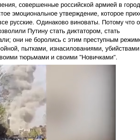
ления, совершенные российской армией в горо
стое эмоциональное утверждение, которое прих
 все русские. Одинаково виноваты. Потому что 
озволили Путину стать диктатором, стать
вали; они не боролись с этим преступным режим
войной, пытками, изнасилованиями, убийствами
своими тюрьмами и своими "Новичками".