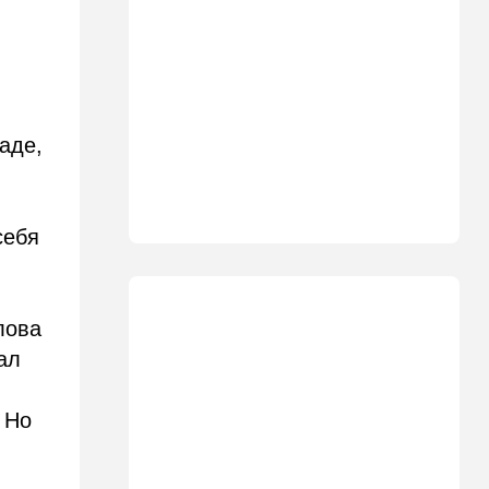
могут вернуться домой
14:09
Мнения
Несколько минут между
воем сирены и ударом
13:35
В мире
аде,
Полное затмение — не для
Израиля: куда ехать за
редким зрелищем 12 августа
себя
12:40
В мире
Этна разбушевалась:
Сицилия закрыла один из
аэропортов. ВИДЕО
лова
ал
12:30
В мире
Российский след? В
Германии предотвратили
 Но
покушение на
производителя дронов для
Украины