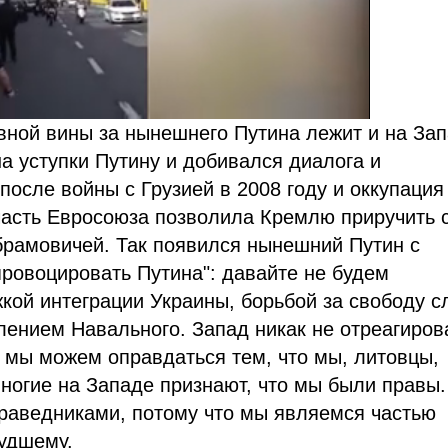
ивной вины за нынешнего Путина лежит и на Зап
а уступки Путину и добивался диалога и
осле войны с Грузией в 2008 году и оккупация
часть Евросоюза позволила Кремлю приручить 
Абрамовичей. Так появился нынешний Путин с
провоцировать Путина": давайте не будем
кой интеграции Украины, борьбой за свободу с
влением Навального. Запад никак не отреагиров
 мы можем оправдаться тем, что мы, литовцы,
многие на Западе признают, что мы были правы.
 праведниками, потому что мы являемся частью
худшему.