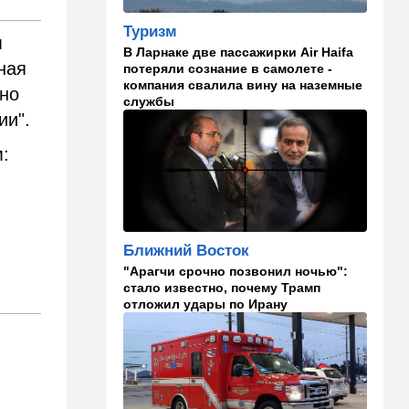
Туризм
09:00
В мире
м
В Ларнаке две пассажирки Air Haifa
Детали инцидента в
ная
потеряли сознание в самолете -
аэропорту Лейпцига: чудо
компания свалила вину на наземные
спасло от чудовищного
вно
службы
взрыва
ии".
08:20
В мире
:
Подросток открыл огонь в
школе под Бангкоком:
погибли семь человек
07:55
Израиль
Ближний Восток
Израиль разрабатывает
собственный малозаметный
"Арагчи срочно позвонил ночью":
боевой беспилотник нового
стало известно, почему Трамп
поколения
отложил удары по Ирану
07:50
Ближний Восток
Стоп Израилю, стоп
Америке: в Иране готовят
законопроект по Ормузу