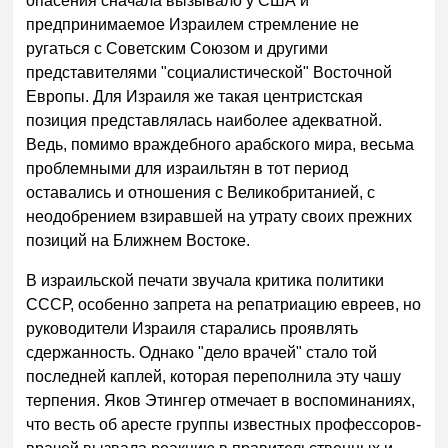
опасения сначала вызывало у США и
предпринимаемое Израилем стремление не
ругаться с Советским Союзом и другими
представителями "социалистической" Восточной
Европы. Для Израиля же такая центристская
позиция представлялась наиболее адекватной.
Ведь, помимо враждебного арабского мира, весьма
проблемными для израильтян в тот период
оставались и отношения с Великобританией, с
неодобрением взиравшей на утрату своих прежних
позиций на Ближнем Востоке.
В израильской печати звучала критика политики
СССР, особенно запрета на репатриацию евреев, но
руководители Израиля старались проявлять
сдержанность. Однако "дело врачей" стало той
последней каплей, которая переполнила эту чашу
терпения. Яков Этингер отмечает в воспоминаниях,
что весть об аресте группы известных профессоров-