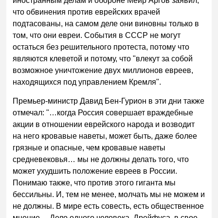
иностранным делам и обороне Меир Аргов заявил,
что обвинения против еврейских врачей
подтасованы, на самом деле они виновны только в
том, что они евреи. События в СССР не могут
остаться без решительного протеста, потому что
являются клеветой и потому, что "влекут за собой
возможное уничтожение двух миллионов евреев,
находящихся под управлением Кремля".
Премьер-министр Давид Бен-Гурион в эти дни также
отмечал: "…когда Россия совершает враждебные
акции в отношении еврейского народа и возводит
на него кровавые наветы, может быть, даже более
грязные и опасные, чем кровавые наветы
средневековья… мы не должны делать того, что
может ухудшить положение евреев в России.
Понимаю также, что против этого гиганта мы
бессильны. И, тем не менее, молчать мы не можем и
не должны. В мире есть совесть, есть общественное
мнение… Дело одного человека, Дрейфуса, в свое