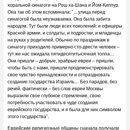
хоральной синагоги на Рош ха-Шана и Йом-Киппур.
Она так об этом вспоминала: "…улица перед
синагогой была неузнаваема. Она была забита
народом. Тут были люди всех поколений: и офицеры
Красной армии, и солдаты, и подростки, и младенцы
на руках у родителей. Обычно по праздникам в
синагогу приходило примерно сто-двести человек –
тут же нас ожидала пятидесятитысячная толпа…
Они пришли – добрые, храбрые евреи – пришли,
чтобы быть с нами, пришли продемонстрировать
свое чувство принадлежности и отпраздновать
создание государства Израиль… Без парадов, без
речей, фактически – без слов евреи Москвы
выразили свое глубокое стремление, свою
потребность участвовать в чуде создания
еврейского государства, и я была для них символом
этого государства".
Еврейские религиозные общины сначала получали