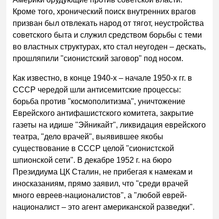
Кроме того, хронический поиск внутренних врагов
призван был отвлекать народ от тягот, неустройства
советского быта и служил средством борьбы с теми
во властных структурах, кто стал неугоден – дескать,
прошляпили "сионистский заговор" под носом.
Как известно, в конце 1940-х – начале 1950-х гг. в
СССР чередой шли антисемитские процессы:
борьба против "космополитизма", уничтожение
Еврейского антифашистского комитета, закрытие
газеты на идише "Эйникайт", ликвидация еврейского
театра, "дело врачей", выявившее якобы
существование в СССР целой "сионистской
шпионской сети". В декабре 1952 г. на бюро
Президиума ЦК Сталин, не прибегая к намекам и
иносказаниям, прямо заявил, что "среди врачей
много евреев-националистов", а "любой еврей-
националист – это агент американской разведки".