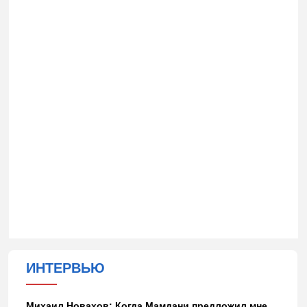
ИНТЕРВЬЮ
Михаил Новахов: Когда Мамдани предложил мне