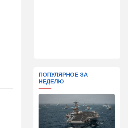
сцены
15:30
Общество
Неожиданный поворот в
деле пропавшего парня из
Димоны: его друзья стали
подозреваемыми
15:13
В мире
Генерал с говорящим
именем предположительно
погиб при взрыве в
ресторане в Москве
ПОПУЛЯРНОЕ ЗА
НЕДЕЛЮ
15:00
Культура
Звездное лето и водные
драконы в Израиле: куда
сходить с детьми на
каникулах
14:49
Стиль жизни
Спор, которому нет конца: