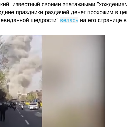
ий, известный своими эпатажными "хождения
годние праздники раздачей денег прохожим в це
невиданной щедрости"
велась
на его странице в