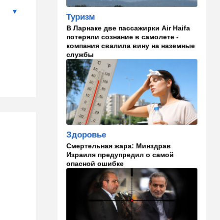
Туризм
13:47
Ближний Восток
В Ларнаке две пассажирки Air Haifa
Турция все ближе подходит
потеряли сознание в самолете -
к опасной черте в
компания свалила вину на наземные
отношениях с Израилем:
службы
провокационное заявление
13:45
В мире
Помидоры научились
предупреждать соседей об
опасном вирусе
13:22
Стиль жизни
Здоровье
Что действительно помогает
Смертельная жара: Минздрав
пережить израильскую
Израиля предупредил о самой
жару, а что является мифом.
опасной ошибке
Разбираемся
12:52
Израиль
США суют Израилю палки в
колеса после гибели
военных в Ливане