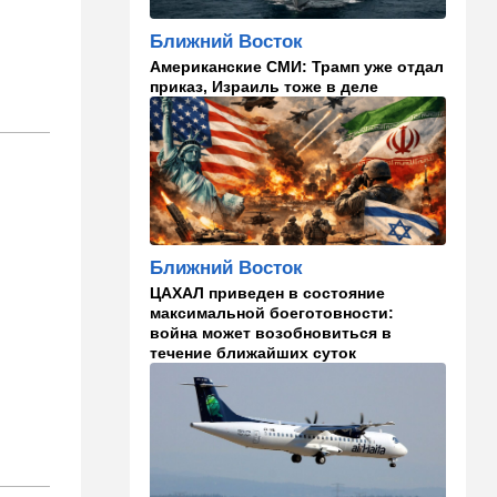
кто умнее - кошки или
собаки? Ученые дали ответ
Ближний Восток
Американские СМИ: Трамп уже отдал
14:41
Ближний Восток
приказ, Израиль тоже в деле
Россия и Китай усиливают
поддержку Ирана: война с
США меняет баланс сил
14:18
Мнения
"Это ваше туда-сюда
страшно раздражает"
Ближний Восток
14:06
Транспорт
ЦАХАЛ приведен в состояние
Что изменилось в аэропорту
максимальной боеготовности:
Бен-Гурион после войны:
война может возобновиться в
новые правила,
течение ближайших суток
безопасность и советы
пассажирам
13:58
Здоровье
Какие продукты помогают
легче переносить стресс:
что выяснили ученые