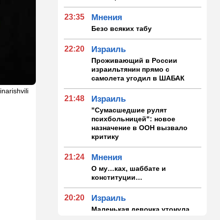
23:35
Мнения
Безо всяких табу
22:20
Израиль
Проживающий в России
израильтянин прямо с
самолета угодил в ШАБАК
narishvili
21:48
Израиль
"Сумасшедшие рулят
психбольницей": новое
назначение в ООН вызвало
критику
21:24
Мнения
О му…ках, шаббате и
конституции…
20:20
Израиль
Маленькая девочка утонула
в Ашкелоне