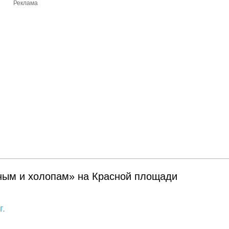
Реклама
тным и холопам» на Красной площади
г.