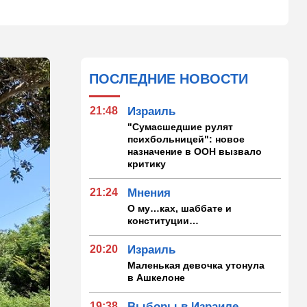
ПОСЛЕДНИЕ НОВОСТИ
21:48
Израиль
"Сумасшедшие рулят
психбольницей": новое
назначение в ООН вызвало
критику
21:24
Мнения
О му…ках, шаббате и
конституции…
20:20
Израиль
Маленькая девочка утонула
в Ашкелоне
19:38
Выборы в Израиле