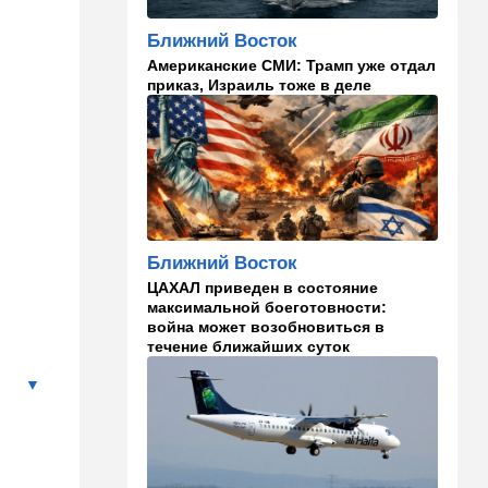
13:47
Ближний Восток
Турция все ближе подходит
Ближний Восток
к опасной черте в
Американские СМИ: Трамп уже отдал
отношениях с Израилем:
приказ, Израиль тоже в деле
провокационное заявление
13:45
В мире
Помидоры научились
предупреждать соседей об
опасном вирусе
13:22
Стиль жизни
Ближний Восток
Что действительно помогает
пережить израильскую
ЦАХАЛ приведен в состояние
жару, а что является мифом.
максимальной боеготовности:
Разбираемся
война может возобновиться в
течение ближайших суток
12:52
Израиль
США суют Израилю палки в
колеса после гибели
военных в Ливане
12:46
Спорт