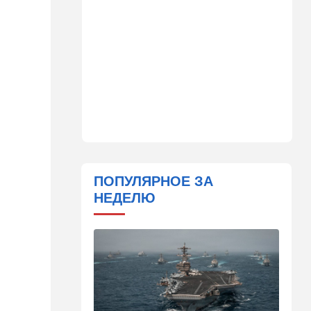
14:41
Ближний Восток
Россия и Китай усиливают
поддержку Ирана: война с
США меняет баланс сил
14:18
Мнения
"Это ваше туда-сюда
страшно раздражает"
14:06
Транспорт
Что изменилось в аэропорту
Бен-Гурион после войны:
ПОПУЛЯРНОЕ ЗА
новые правила,
НЕДЕЛЮ
безопасность и советы
пассажирам
13:58
Здоровье
Какие продукты помогают
легче переносить стресс:
что выяснили ученые