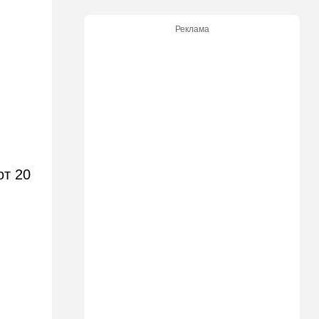
17:48
Здоровье
Впервые в этом году:
Реклама
пенсионер скончался из-за
укуса комара
17:14
Израиль
Снимали порт в Эйлате и
гору Герцль: так Тамерлан и
Алина продались иранской
разведке
16:48
Израиль
от 20
Злобный охранник:
арестован араб, лупивший
железом футбольных
болельщиков
16:32
В мире
Мэра Нью-Йорка освистали
на мероприятии полиции:
Мамдани пулей вылетел со
сцены