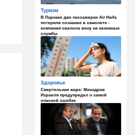
Иранский режим получил
Туризм
удар по самолюбию -
публично, от женщин, из
В Ларнаке две пассажирки Air Haifa
Австралии
потеряли сознание в самолете -
компания свалила вину на наземные
службы
11:49
Общество
11 лет в бегах: в Бен-
Гурионе арестован педофил,
орудовавший в Хайфе,
Крайот и Кирьят-Шмоне
11:35
Израиль
США и Израиль могут
Здоровье
перейти к беспрецедентному
оборонному партнерству
Смертельная жара: Минздрав
Израиля предупредил о самой
11:03
Общество
опасной ошибке
Найдено сильно
разложившееся тело:
поиски 23-летнего парня
приняли трагический оборот