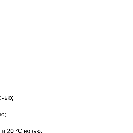
очью;
ью;
 и 20 °C ночью;