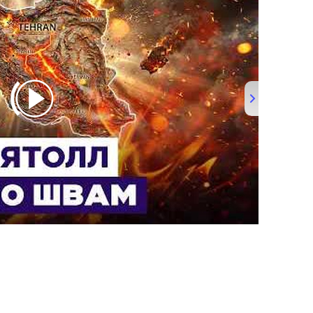
Новости Израиля. Иран под огнем США и Израиля. Конец режима аятолл близок?