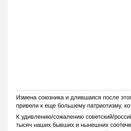
Измена союзника и длившаяся после этог
привели к еще большему патриотизму, к
К удивлению/сожалению советский/россий
тысяч наших бывших и нынешних соотечест