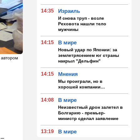
14:35
Израиль
И снова труп - возле
Реховота нашли тело
мужчины
14:15
В мире
Новый удар по Японии: за
землетрясением юг страны
 автором
накрыл "Дельфин"
14:15
Мнения
Мы проиграли, но в
хорошей компании…
14:08
В мире
Неизвестный дрон залетел в
Болгарию - премьер-
министр сделал заявление
13:19
В мире
 –
Школьник пришел на