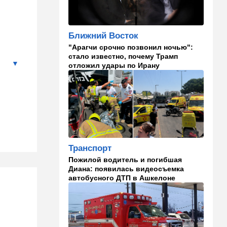
угрозой
20:50
Израиль
Ближний Восток
Как будто знал: известного
"Арагчи срочно позвонил ночью":
израильского певца и поэта
стало известно, почему Трамп
раздавил собственный
отложил удары по Ирану
автомобиль
20:37
Публицистика
Цена "эффективности":
почему новые правила ПДД
бьют по правам водителей
19:30
Транспорт
Транспорт
Пожилой водитель и
погибшая Диана: появилась
Пожилой водитель и погибшая
видеосъемка автобусного
Диана: появилась видеосъемка
ДТП в Ашкелоне
автобусного ДТП в Ашкелоне
18:38
Транспорт
Подарок к праздникам:
американские авиалинии