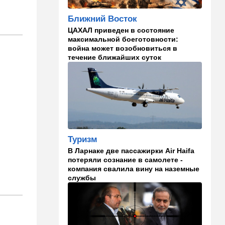
И грянул Грэм: Сенат США
Ближний Восток
одобрил ужесточение
санкций против России и
ЦАХАЛ приведен в состояние
Ирана
максимальной боеготовности:
война может возобновиться в
22:33
Транспорт
течение ближайших суток
Почему Израиль до сих пор
не решил проблему пробок,
несмотря на вложенные
миллиарды
21:56
Ближний Восток
Вывести войска: ливанцы
уповают на будущие
Туризм
израильские выборы
В Ларнаке две пассажирки Air Haifa
потеряли сознание в самолете -
21:45
Мнения
компания свалила вину на наземные
службы
И еще про Иран…
21:21
Общество
Главное забыл: летевший в
Израиль рейс оказался под