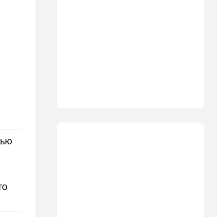
11:15
В мире
Дроны-разведчики над
бундесвером: Германия
наконец запаниковала?
10:10
В мире
"Холодные сферы" над
Ближним Востоком:
Пентагон выложил новую
партию Х-файлов
09:50
Мнения
Я формирую свой
собственный нарратив
вью
09:42
Новости Украины
РФ нанесла удар
баллистикой по Киеву и
дронами по области — есть
погибшие
то
08:45
Ближний Восток
Дружить против Израиля: