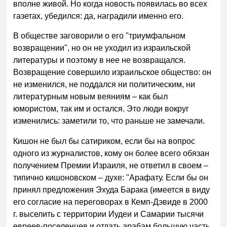
вполне живой. Но когда новость появилась во всех
газетах, убедился: да, наградили именно его.
В обществе заговорили о его "триумфальном
возвращении", но он не уходил из израильской
литературы и поэтому в нее не возвращался.
Возвращение совершило израильское общество: он
не изменился, не поддался ни политическим, ни
литературным новым веяниям – как был
юмористом, так им и остался. Это люди вокруг
изменились: заметили то, что раньше не замечали.
Кишон не был бы сатириком, если бы на вопрос
одного из журналистов, кому он более всего обязан
получением Премии Израиля, не ответил в своем –
типично кишоновском – духе: "Арафату. Если бы он
принял предложения Эхуда Барака (имеется в виду
его согласие на переговорах в Кемп-Дэвиде в 2000
г. выселить с территории Иудеи и Самарии тысячи
евреев-поселенцев и отдать арабам большую часть