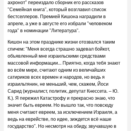
ахронот" переиздало сборник его рассказов
"Семейная книга", который возглавил список
бестселлеров. Премией Кишона наградили в
апреле, а уже в августе его избрали "человеком
года" в номинации "Литература".
Кишон на этом празднике жизни отозвался таким
спичем: "Меня всегда страшно задевал бойкот,
объявленный мне израильскими средствами
массовой информации... Приятно, когда тебя знают
во всём мире, считают одним из величайших
сатириков всех времен и народов, но ведь я
израильтянин, не меньший, чем, скажем, Йоси
Сарид (журналист, политик, депутат Кнессета. – Ю.
К.). Я пережил Катастрофу и прекрасно знаю, что
значит быть евреем. Но вышло так, что повсюду
меня считают евреем, за исключением Израиля, а
ведь на еврействе, по идее, зиждется всё наше
государство". Но несмотря на обиду, звучавшую в