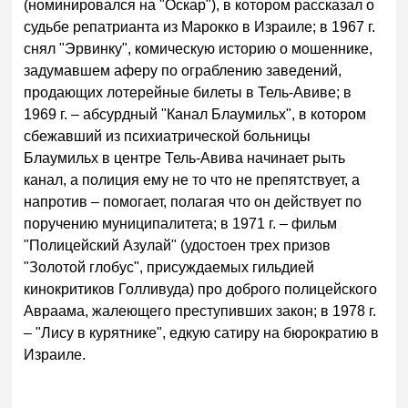
(номинировался на "Оскар"), в котором рассказал о
судьбе репатрианта из Марокко в Израиле; в 1967 г.
снял "Эрвинкy", комическую историю о мошеннике,
задумавшем аферу по ограблению заведений,
продающих лотерейные билеты в Тель-Авиве; в
1969 г. – абсурдный "Канал Блаумильх", в котором
сбежавший из психиатрической больницы
Блаумильх в центре Тель-Авива начинает рыть
канал, а полиция ему не то что не препятствует, а
напротив – помогает, полагая что он действует по
поручению муниципалитета; в 1971 г. – фильм
"Полицейский Азулай" (удостоен трех призов
"Золотой глобус", присуждаемых гильдией
кинокритиков Голливуда) про доброго полицейского
Авраама, жалеющего преступивших закон; в 1978 г.
– "Лисy в курятнике", едкую сатиру на бюрократию в
Израиле.