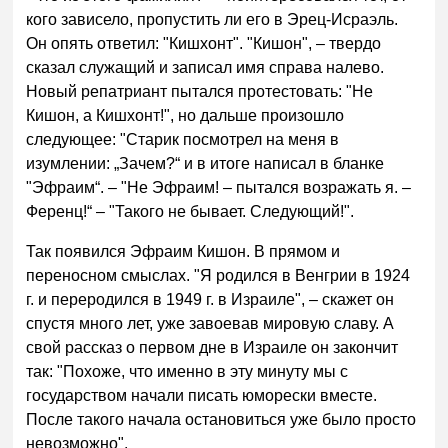
кого зависело, пропустить ли его в Эрец-Исраэль.
Он опять ответил: "Кишхонт". "Кишон", – твердо
сказал служащий и записал имя справа налево.
Новый репатриант пытался протестовать: "Не
Кишон, а Кишхонт!", но дальше произошло
следующее: "Старик посмотрел на меня в
изумлении: „Зачем?“ и в итоге написал в бланке
"Эфраим“. – "Не Эфраим! – пытался возражать я. –
Ференц!“ – "Такого не бывает. Следующий!".
Так появился Эфраим Кишон. В прямом и
переносном смыслах. "Я родился в Венгрии в 1924
г. и переродился в 1949 г. в Израиле", – скажет он
спустя много лет, yже завоевав мировую славу. А
свой рассказ о первом дне в Израиле он закончит
так: "Похоже, что именно в эту минуту мы с
государством начали писать юморески вместе.
После такого начала остановиться уже было просто
невозможно".