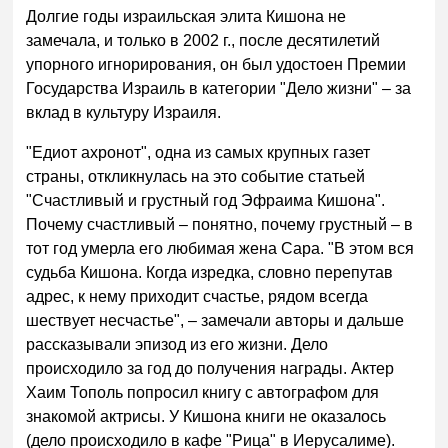
Долгие годы израильская элита Кишона не
замечала, и только в 2002 г., после десятилетий
упорного игнорирования, он был удостоен Премии
Государства Израиль в категории "Дело жизни" – за
вклад в культуру Израиля.
"Едиот ахронот", одна из самых крупных газет
страны, откликнулась на это событие статьей
"Счастливый и грустный год Эфраима Кишона".
Почему счастливый – понятно, почему грустный – в
тот год умерла его любимая жена Сара. "В этом вся
судьба Кишона. Когда изредка, словно перепутав
адрес, к нему приходит счастье, рядом всегда
шествует несчастье", – замечали авторы и дальше
рассказывали эпизод из его жизни. Дело
происходило за год до получения награды. Актер
Хаим Тополь попросил книгу с автографом для
знакомой актрисы. У Кишона книги не оказалось
(дело происходило в кафе "Рица" в Иерусалиме).