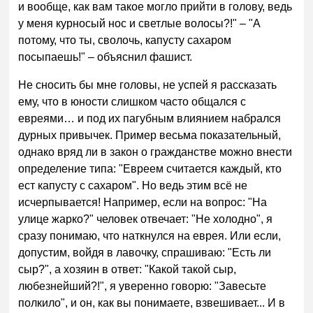
и вообще, как вам такое могло прийти в голову, ведь
у меня курносый нос и светлые волосы?!" – "А
потому, что ты, сволочь, капусту сахаром
посыпаешь!" – объяснил фашист.
Не сносить бы мне головы, не успей я рассказать
ему, что в юности слишком часто общался с
евреями… и под их пагубным влиянием набрался
дурных привычек. Пример весьма показательный,
однако вряд ли в закон о гражданстве можно внести
определение типа: "Евреем считается каждый, кто
ест капусту с сахаром". Но ведь этим всё не
исчерпывается! Например, если на вопрос: "На
улице жарко?" человек отвечает: "Не холодно", я
сразу понимаю, что наткнулся на еврея. Или если,
допустим, войдя в лавочку, спрашиваю: "Есть ли
сыр?", а хозяин в ответ: "Какой такой сыр,
любезнейший?!", я уверенно говорю: "Завесьте
полкило", и он, как вы понимаете, взвешивает... И в