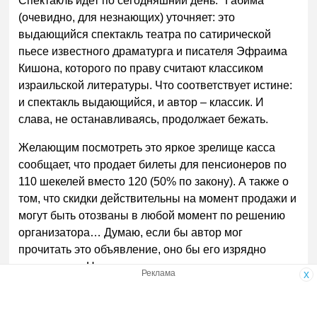
Спектакль идет по сегодняшний день. "Габима"
(очевидно, для незнающих) уточняет: это
выдающийся спектакль театра по сатирической
пьесе известного драматурга и писателя Эфраима
Кишона, которого по праву считают классиком
израильской литературы. Что соответствует истине:
и спектакль выдающийся, и автор – классик. И
слава, не останавливаясь, продолжает бежать.
Желающим посмотреть это яркое зрелище касса
сообщает, что продает билеты для пенсионеров по
110 шекелей вместо 120 (50% по закону). А также о
том, что скидки действительны на момент продажи и
могут быть отозваны в любой момент по решению
организатора… Думаю, если бы автор мог
прочитать это объявление, оно бы его изрядно
повеселило. Но ничего не поделаешь – это его
Реклама
x
страна…