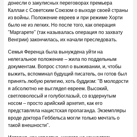
донесли о закулисных переговорах премьера
Каллаи с Советским Союзом о выходе своей страны
из войны. Положение евреев и при режиме Хорти
было не из легких. Но после того, как операция
"Маргарете" (так называлась операция по захвату
Венгрии) закончилась, их начали преследовать.
Семья Ференца была вынуждена уйти на
нелегальное положение – жила по поддельным
документам. Вопрос стоял о выживании, и, чтобы
выжить, вспоминал будущий писатель, он готов был
принять любую религию, хоть буддизм: "В молодости
я абсолютно не выглядел евреем. Высокий,
светловолосый и голубоглазый, со вздернутым
носом – просто арийский архетип, как его
представляла нацистская пропаганда. Экземпляры
вроде доктора Геббельса могли только мечтать о
такой внешности".