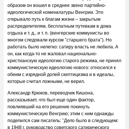
образом он вошел в среднее звено партийно-
идеологической номенклатуры Венгрии. Это
открывало путь к благам жизни – закрытым
распределителям, бесплатным путевкам в дома
отдыха и т. д., и т. п. (венгерские коммунисты во
многом следовали курсом "старшего брата"). Но
работать было нелегко: сатиру власть не любила. А
он, как когда-то не жаловал национально-
христианскую идеологию старого режима, не принял
коммунистическую идеологию нового: относился к
обеим с изрядной долей скептицизма и в идеалы,
которые считал ложными, не верил.
Александр Крюков, переводчик Кишона,
рассказывает, что был еще один фактор,
повлиявший на его решение покинуть
коммунистическую Венгрию; этим с ним однажды
поделился сам писатель: "Дело было в следующем:
в 1948 г. руководство советского сатирического