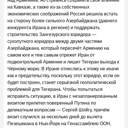
над Арменией, но стремясь сохранить своё влияние
на Кавказе, а также из-за собственных
экономических соображений Россия решила встать
на сторону более сильного Азербайджана (давнего
конкурента Ирана в регионе) и поддержать
строительство Зангезурского коридора —
сухопутного коридора между двумя частями
Азербайджана, который пересечёт Армению на
самом юге и тем самым отрежет Иран от
подконтрольной Армении и лишит Тегеран выхода к
Чёрному морю. В Иране отнеслись к этому не иначе
как к предательству, поскольку этот коридор, если он
будет построен, станет серьёзной геополитической
проблемой для Тегерана. Чтобы попытаться
исправить ситуацию, в Иран с незапланированным
визитом прилетел поверенный Путина по
деликатным вопросам — Сергей Шойгу, причём
визит случился за несколько дней до вылета
Пезешкиана в Нью-Йорк на Генассамблею ООН,