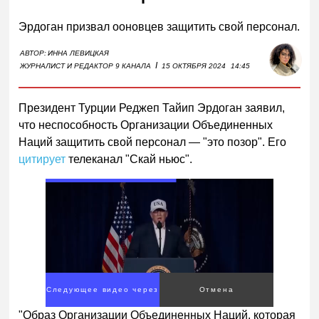
Эрдоган призвал ооновцев защитить свой персонал.
АВТОР:
ИННА ЛЕВИЦКАЯ
I
ЖУРНАЛИСТ И РЕДАКТОР 9 КАНАЛА
15 ОКТЯБРЯ 2024
14:45
Президент Турции Реджеп Тайип Эрдоган заявил,
что неспособность Организации Объединенных
Наций защитить свой персонал — "это позор". Его
цитирует
телеканал "Скай ньюс".
Следующее видео через
Отмена
4
"Образ Организации Объединенных Наций, которая