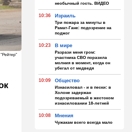
необычный гость. ВИДЕО
10:36
Израиль
Три пожара за минуты в
Рамат-Гане: подозрение на
поджог
10:23
В мире
Разрази меня гром:
 "Рейтер"
участника СВО поразила
молния в момент, когда он
убегал от медведя
10:09
Общество
ок
Изнасиловал - и в пески: в
Холоне задержан
подозреваемый в жестоком
изнасиловании 18-летней
10:08
Мнения
Чужакам всего всегда мало