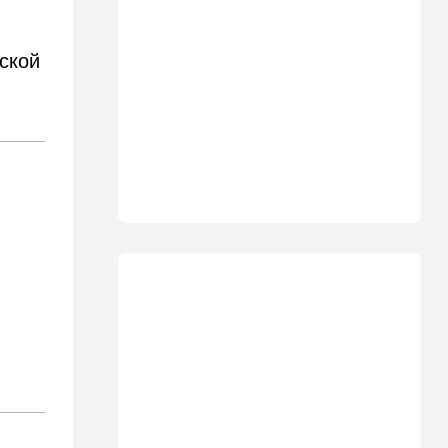
боевой беспилотник нового
поколения
ской
07:50
Ближний Восток
Стоп Израилю, стоп
Америке: в Иране готовят
законопроект по Ормузу
07:20
Технологии
Прощай, Nvidia? Маск
запускает гигантскую
фабрику компьютерного
"железа"
06:40
Туризм
Какие авиакомпании
возвращаются в Израиль, а
кто снова отменил рейсы
05:00
Транспорт
Кто лучше - "китайцы",
"корейцы" или "японцы"?
Разбираемся