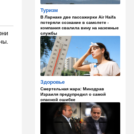
"Голосовать не за кого":
Туризм
Эрдан и Эдельштейн
В Ларнаке две пассажирки Air Haifa
создали новую партию
потеряли сознание в самолете -
компания свалила вину на наземные
18:42
В мире
они
службы
Дело пошло: в Газе строят
ны.
базу для африканских
солдат, две дружественных
Израилю страны готовы
отправить контингент
18:27
Мнения
Открытое письмо министру
Здоровье
национальной безопасности
Итамару Бен-Гвиру
Смертельная жара: Минздрав
Израиля предупредил о самой
опасной ошибке
18:00
Транспорт
Реформа общественного
транспорта в Израиле: что
изменится для пассажиров
автобусов и поездов