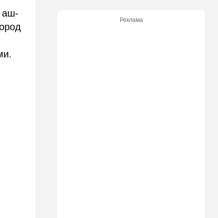
09:50
Ближний Восток
 аш-
Южный фронт: хуситы идут
Реклама
в наступление
город
09:03
Новости Украины
ми.
ВСУ атаковали очередной
склад Wildberries
09:00
В мире
Детали инцидента в
аэропорту Лейпцига: чудо
спасло от чудовищного
взрыва
08:20
В мире
Подросток открыл огонь в
школе под Бангкоком:
погибли семь человек
07:55
Израиль
Израиль разрабатывает
собственный малозаметный