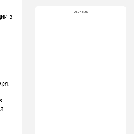
"Общие культурные коды":
русские дети вместе с
Реклама
палестинскими строят
ции в
"новую модель ООН"
14:55
Израиль
В Израиле опасаются атак
дронов изнутри страны
14:55
В мире
в
WSJ: загнанный в угол Путин
может испытать НАТО на
прочность
аря,
14:10
В мире
Заложники Сеуты: почему
в
марокканские подростки не
могут вернуться домой
ия
14:09
Мнения
Несколько минут между
воем сирены и ударом