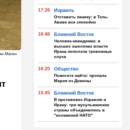
17:26
Израиль
Отставить панику: в Тель-
Авиве все спокойно
16:46
Ближний Восток
Человек-невидимка: в
высших эшелонах власти
Ирана поползли тревожные
оэн-Маген
слухи
16:20
Общество
Помогите найти: пропала
Мария из Димоны
ит
15:45
Ближний Восток
В противовес Израилю и
Ирану: три мусульманские
страны объединились в
"исламский НАТО"
15:25
Общество