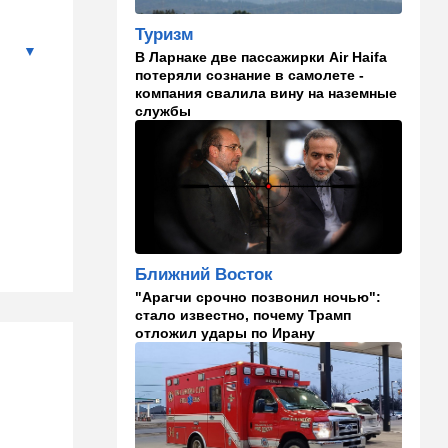
взрыва
Туризм
08:20
В мире
В Ларнаке две пассажирки Air Haifa
потеряли сознание в самолете -
Подросток открыл огонь в
компания свалила вину на наземные
школе под Бангкоком:
службы
погибли семь человек
07:55
Израиль
Израиль разрабатывает
собственный малозаметный
боевой беспилотник нового
поколения
07:50
Ближний Восток
Ближний Восток
Стоп Израилю, стоп
"Арагчи срочно позвонил ночью":
Америке: в Иране готовят
стало известно, почему Трамп
законопроект по Ормузу
отложил удары по Ирану
07:20
Технологии
Прощай, Nvidia? Маск
запускает гигантскую
фабрику компьютерного