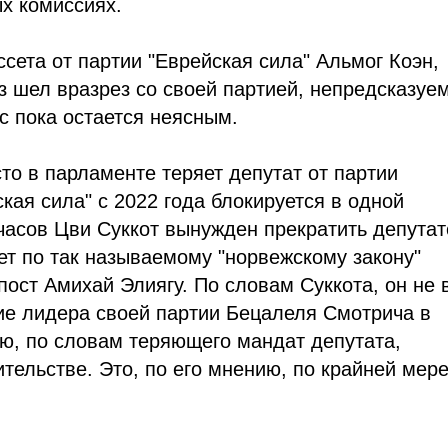
ых комиссиях.
сета от партии "Еврейская сила" Альмог Коэн,
з шел вразрез со своей партией, непредсказуе
ус пока остается неясным.
о в парламенте теряет депутат от партии
ская сила" с 2022 года блокируется в одной
 часов Цви Суккот вынужден прекратить депутат
сет по так называемому "норвежскому закону"
ост Амихай Элиягу. По словам Суккота, он не 
ие лидера своей партии Бецалеля Смотрича в
ю, по словам теряющего мандат депутата,
ительстве. Это, по его мнению, по крайней мере