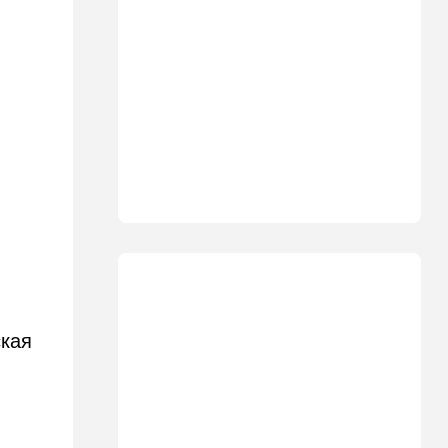
13:35
В мире
Полное затмение — не для
Израиля: куда ехать за
редким зрелищем 12 августа
12:40
В мире
Этна разбушевалась:
Сицилия закрыла один из
аэропортов. ВИДЕО
12:30
В мире
Российский след? В
Германии предотвратили
покушение на
производителя дронов для
Украины
ская
11:45
Израиль
Террорист "Нухбы",
-
участвовавший в резне 7
октября, работал в Газе
водителем грузовика