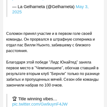
— La Gelharneta (@Gelharneta)
May 3,
2025
Соломон пр
инял участие и в первом голе своей
команды. Он прорвался в штрафную соперника и
отдал пас Вилли Ньонто, забившему с близкого
расстояния.
Благодаря этой победе "Лидс Юнайтед" заняла
первое место в "Чемпионшипе", обогнав ставший в
результате вторым клуб "Бернли" только по разнице
забитых и пропущенных мячей. Сезон обе команды
законч
или набрав по 100 очков.
🏆 Title winning vibes…
pic.twitter.com/Gw9uynF4JW