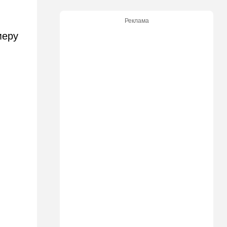
Ирану: три мусульманские
страны объединились в
Реклама
"исламский НАТО"
меру
15:25
Общество
"Общие культурные коды":
русские дети вместе с
палестинскими строят
"новую модель ООН"
14:55
Израиль
В Израиле опасаются атак
дронов изнутри страны
14:55
В мире
WSJ: загнанный в угол Путин
может испытать НАТО на
прочность
14:10
В мире
Заложники Сеуты: почему
марокканские подростки не