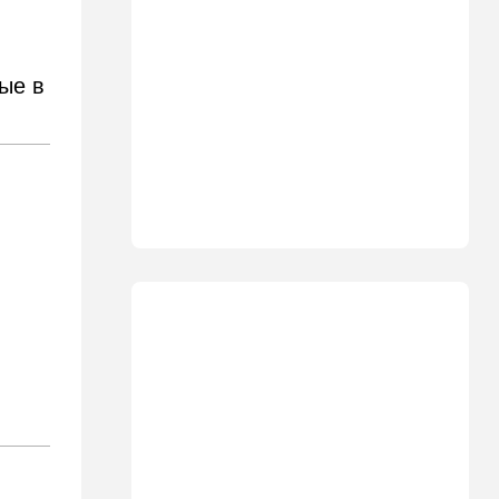
могут вернуться домой
14:09
Мнения
Несколько минут между
ые в
воем сирены и ударом
13:35
В мире
Полное затмение — не для
Израиля: куда ехать за
редким зрелищем 12 августа
12:40
В мире
Этна разбушевалась:
Сицилия закрыла один из
аэропортов. ВИДЕО
12:30
В мире
Российский след? В
Германии предотвратили
покушение на
производителя дронов для
Украины