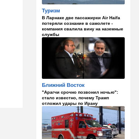
Туризм
09:00
В мире
В Ларнаке две пассажирки Air Haifa
Детали инцидента в
потеряли сознание в самолете -
аэропорту Лейпцига: чудо
компания свалила вину на наземные
спасло от чудовищного
службы
взрыва
08:20
В мире
Подросток открыл огонь в
школе под Бангкоком:
погибли семь человек
07:55
Израиль
Ближний Восток
Израиль разрабатывает
собственный малозаметный
"Арагчи срочно позвонил ночью":
боевой беспилотник нового
стало известно, почему Трамп
поколения
отложил удары по Ирану
07:50
Ближний Восток
Стоп Израилю, стоп
Америке: в Иране готовят
законопроект по Ормузу