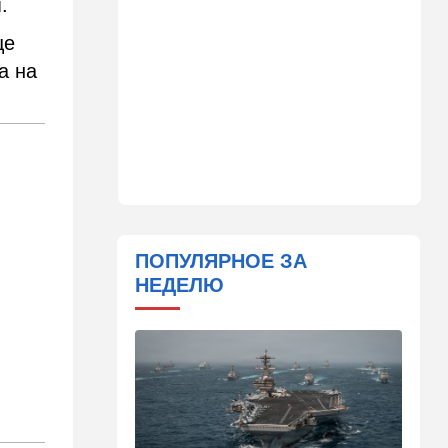
.
11:45
Израиль
ще
Террорист "Нухбы",
участвовавший в резне 7
а на
октября, работал в Газе
водителем грузовика
гумпомощи
11:43
В мире
К программе "спасем
Россию" от топливного
кризиса присоединилась
еще одна страна
ПОПУЛЯРНОЕ ЗА
10:40
Израиль
НЕДЕЛЮ
В Эйлатский залив приплыл
необычный гость. ВИДЕО
10:36
Израиль
Три пожара за минуты в
Рамат-Гане: подозрение на
поджог