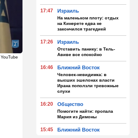
17:47
Израиль
На маленьком плоту: отдых
на Кинерете едва не
закончился трагедией
17:26
Израиль
Отставить панику: в Тель-
Авиве все спокойно
 YouTube
16:46
Ближний Восток
Человек-невидимка: в
высших эшелонах власти
Ирана поползли тревожные
слухи
16:20
Общество
Помогите найти: пропала
Мария из Димоны
15:45
Ближний Восток
В противовес Израилю и