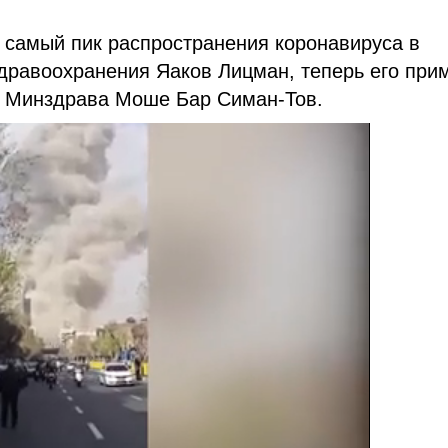
в самый пик распространения коронавируса в
дравоохранения Яаков Лицман, теперь его при
р Минздрава Моше Бар Симан-Тов.