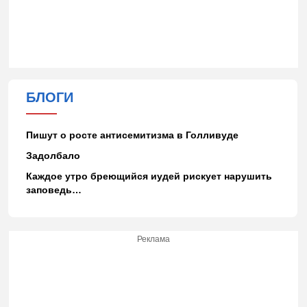
БЛОГИ
Пишут о росте антисемитизма в Голливуде
Задолбало
Каждое утро бреющийся иудей рискует нарушить
заповедь…
Реклама