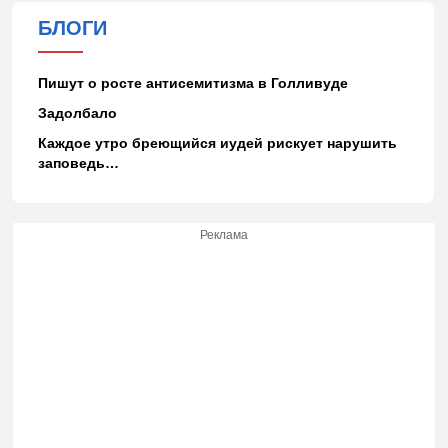
БЛОГИ
Пишут о росте антисемитизма в Голливуде
Задолбало
Каждое утро бреющийся иудей рискует нарушить
заповедь…
Реклама