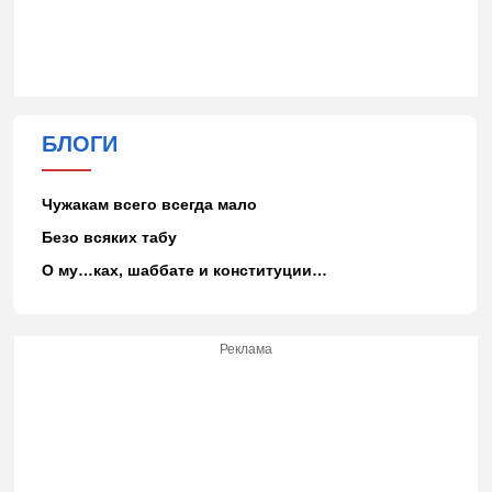
БЛОГИ
Чужакам всего всегда мало
Безо всяких табу
О му…ках, шаббате и конституции…
Реклама