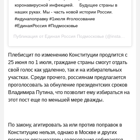
коронавирусной инфекцией. ⠀ Будущее страны в
наших руках. Мы - часть новой истории России. ⠀
#идунапоправку #1июля #голосование
#ЕдинаяРоссия #Подмосковье
Публикация от
Единая Россия Подмосковье
(@instaer_mosobl)
Плебисцит по изменению Конституции продлится с
25 июня по 1 июля, граждане страны смогут отдать
свой голос как удаленно, так и на избирательных
участках. Среди прочего, россиянам предлагается
проголосовать за обнуление президентских сроков
Владимира Путина, что позволит ему избираться на
этот пост еще по меньшей мере дважды.
По закону, агитировать за или против поправок в
Конституцию нельзя, однако в Москве и других
регионах организаторы голосования собираются