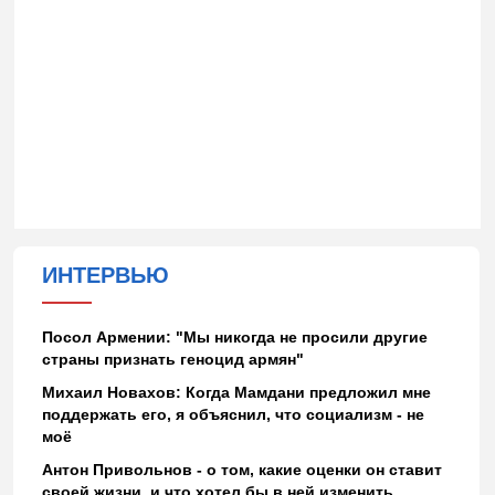
ИНТЕРВЬЮ
Посол Армении: "Мы никогда не просили другие
страны признать геноцид армян"
Михаил Новахов: Когда Мамдани предложил мне
поддержать его, я объяснил, что социализм - не
моё
Антон Привольнов - о том, какие оценки он ставит
своей жизни, и что хотел бы в ней изменить