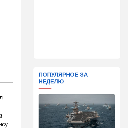
сцены
15:30
Общество
Неожиданный поворот в
деле пропавшего парня из
Димоны: его друзья стали
подозреваемыми
15:13
В мире
Генерал с говорящим
именем предположительно
погиб при взрыве в
ресторане в Москве
ПОПУЛЯРНОЕ ЗА
НЕДЕЛЮ
15:00
Культура
Звездное лето и водные
драконы в Израиле: куда
ил
сходить с детьми на
каникулах
й
14:49
Стиль жизни
ису,
Спор, которому нет конца: