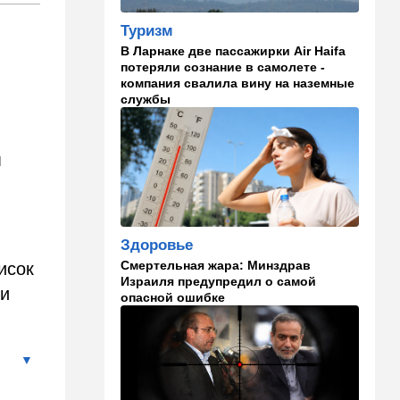
Туризм
13:47
Ближний Восток
В Ларнаке две пассажирки Air Haifa
Турция все ближе подходит
потеряли сознание в самолете -
,
к опасной черте в
компания свалила вину на наземные
отношениях с Израилем:
службы
провокационное заявление
13:45
В мире
м
Помидоры научились
предупреждать соседей об
опасном вирусе
13:22
Стиль жизни
Здоровье
Что действительно помогает
Смертельная жара: Минздрав
исок
пережить израильскую
Израиля предупредил о самой
жару, а что является мифом.
 и
опасной ошибке
Разбираемся
12:52
Израиль
США суют Израилю палки в
колеса после гибели
военных в Ливане