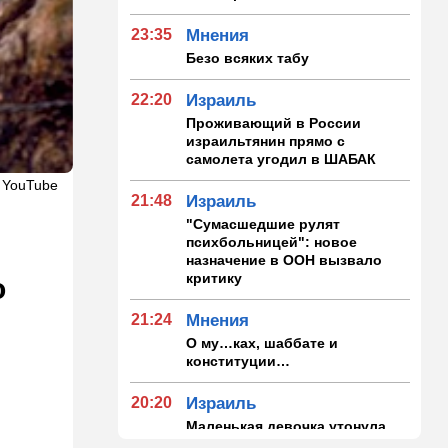
23:35
Мнения
Безо всяких табу
22:20
Израиль
Проживающий в России
израильтянин прямо с
самолета угодил в ШАБАК
 YouTube
21:48
Израиль
"Сумасшедшие рулят
психбольницей": новое
назначение в ООН вызвало
критику
о
21:24
Мнения
О му…ках, шаббате и
конституции…
20:20
Израиль
Маленькая девочка утонула
в Ашкелоне