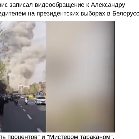
рис записал видеообращение к Александру
едителем на президентских выборах в Белорусс
ль процентов" и "Мистером тараканом".