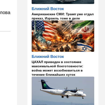
кто умнее - кошки или
собаки? Ученые дали ответ
Ближний Восток
слова
Американские СМИ: Трамп уже отдал
14:41
Ближний Восток
приказ, Израиль тоже в деле
Россия и Китай усиливают
поддержку Ирана: война с
США меняет баланс сил
14:18
Мнения
"Это ваше туда-сюда
страшно раздражает"
Ближний Восток
14:06
Транспорт
ЦАХАЛ приведен в состояние
Что изменилось в аэропорту
максимальной боеготовности:
Бен-Гурион после войны:
война может возобновиться в
новые правила,
течение ближайших суток
безопасность и советы
пассажирам
13:58
Здоровье
Какие продукты помогают
легче переносить стресс:
что выяснили ученые