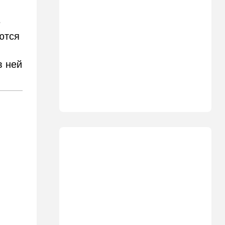
18:27
Мнения
Открытое письмо министру
е
национальной безопасности
ются
Итамару Бен-Гвиру
18:00
Транспорт
в ней
Реформа общественного
транспорта в Израиле: что
изменится для пассажиров
автобусов и поездов
17:48
Здоровье
Впервые в этом году:
пенсионер скончался из-за
укуса комара
17:14
Израиль
Снимали порт в Эйлате и
гору Герцль: так Тамерлан и
Алина продались иранской
разведке