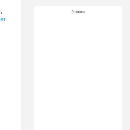
критику
,
Реклама
21:24
Мнения
ет
О му…ках, шаббате и
конституции…
20:20
Израиль
Маленькая девочка утонула
в Ашкелоне
19:38
Выборы в Израиле
"Голосовать не за кого":
Эрдан и Эдельштейн
создали новую партию
18:42
В мире
Дело пошло: в Газе строят
базу для африканских
солдат, две дружественных
Израилю страны готовы
отправить контингент