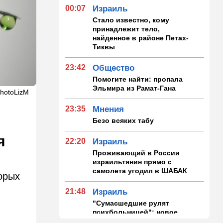
00:07
Израиль
Стало известно, кому
принадлежит тело,
найденное в районе Петах-
Тиквы
23:42
Общество
Помогите найти: пропала
Эльмира из Рамат-Гана
PhotoLizM
23:35
Мнения
Безо всяких табу
я
22:20
Израиль
Проживающий в России
израильтянин прямо с
самолета угодил в ШАБАК
орых
21:48
Израиль
"Сумасшедшие рулят
психбольницей": новое
назначение в ООН вызвало