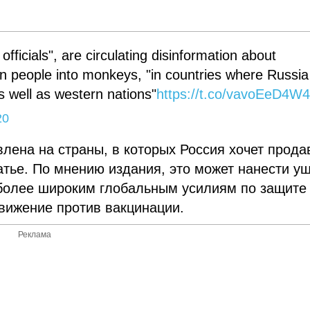
ficials", are circulating disinformation about
rn people into monkeys, "in countries where Russia
s well as western nations"
https://t.co/vavoEeD4W
20
ена на страны, в которых Россия хочет прода
татье. По мнению издания, это может нанести у
 более широким глобальным усилиям по защите
движение против вакцинации.
Реклама