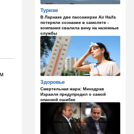
Что изменилось в аэропорту
Бен-Гурион после войны:
Туризм
новые правила,
В Ларнаке две пассажирки Air Haifa
безопасность и советы
потеряли сознание в самолете -
пассажирам
компания свалила вину на наземные
службы
13:58
Здоровье
Какие продукты помогают
легче переносить стресс:
что выяснили ученые
13:47
Ближний Восток
ем
Турция все ближе подходит
к опасной черте в
Здоровье
отношениях с Израилем:
Смертельная жара: Минздрав
провокационное заявление
Израиля предупредил о самой
опасной ошибке
13:45
В мире
Помидоры научились
предупреждать соседей об
опасном вирусе
13:22
Стиль жизни