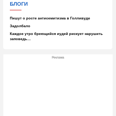
БЛОГИ
Пишут о росте антисемитизма в Голливуде
Задолбало
Каждое утро бреющийся иудей рискует нарушить
заповедь…
Реклама