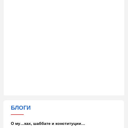
БЛОГИ
О му…ках, шаббате и конституции…