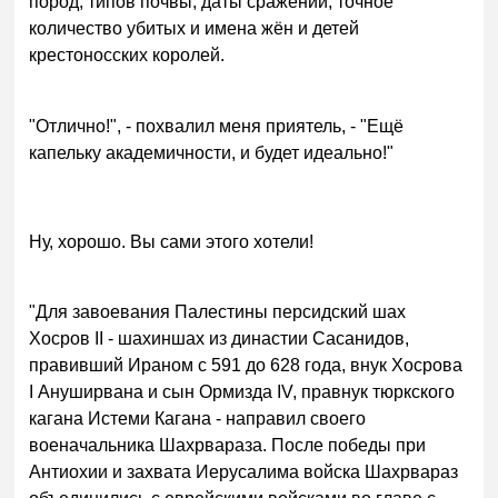
пород, типов почвы, даты сражений, точное
количество убитых и имена жён и детей
крестоносских королей.
"Отлично!", - похвалил меня приятель, - "Ещё
капельку академичности, и будет идеально!"
Ну, хорошо. Вы сами этого хотели!
"Для завоевания Палестины персидский шах
Хосров II - шахиншах из династии Сасанидов,
правивший Ираном с 591 до 628 года, внук Хосрова
I Ануширвана и сын Ормизда IV, правнук тюркского
кагана Истеми Кагана - направил своего
военачальника Шахрвараза. После победы при
Антиохии и захвата Иерусалима войска Шахрвараз