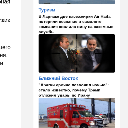
бная
в "Мосаде"
Туризм
00:07
Израиль
В Ларнаке две пассажирки Air Haifa
ских
потеряли сознание в самолете -
Стало известно, кому
компания свалила вину на наземные
принадлежит тело,
службы
найденное в районе Петах-
Тиквы
шего
23:42
Общество
ня.
Помогите найти: пропала
Эльмира из Рамат-Гана
ли
23:35
Мнения
Ближний Восток
Безо всяких табу
"Арагчи срочно позвонил ночью":
стало известно, почему Трамп
22:20
Израиль
отложил удары по Ирану
Проживающий в России
израильтянин прямо с
самолета угодил в ШАБАК
21:48
Израиль
"Сумасшедшие рулят