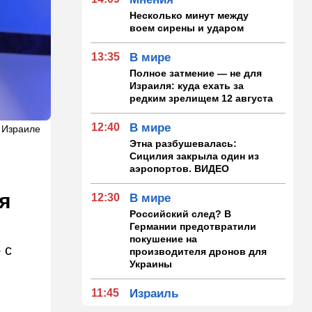
Несколько минут между
воем сирены и ударом
13:35
В мире
Полное затмение — не для
Израиля: куда ехать за
редким зрелищем 12 августа
12:40
В мире
в Израиле
Этна разбушевалась:
Сицилия закрыла один из
аэропортов. ВИДЕО
я
12:30
В мире
Российский след? В
Германии предотвратили
покушение на
 с
производителя дронов для
Украины
11:45
Израиль
Террорист "Нухбы",