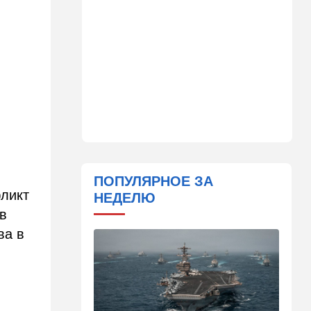
Детали инцидента в
аэропорту Лейпцига: чудо
спасло от чудовищного
взрыва
08:20
В мире
Подросток открыл огонь в
школе под Бангкоком:
погибли семь человек
07:55
Израиль
Израиль разрабатывает
собственный малозаметный
ПОПУЛЯРНОЕ ЗА
боевой беспилотник нового
фликт
НЕДЕЛЮ
поколения
в
07:50
Ближний Восток
ва в
Стоп Израилю, стоп
Америке: в Иране готовят
законопроект по Ормузу
07:20
Технологии