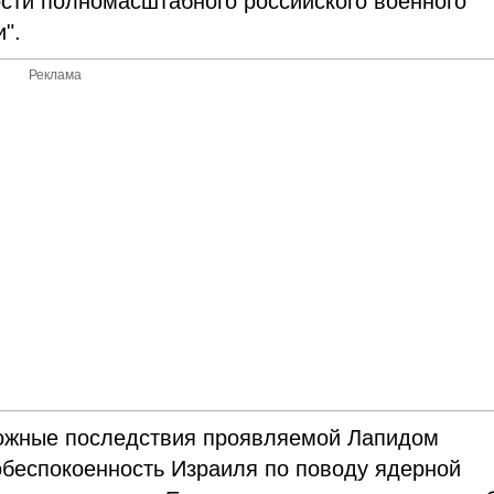
сти полномасштабного российского военного
и".
Реклама
можные последствия проявляемой Лапидом
 обеспокоенность Израиля по поводу ядерной